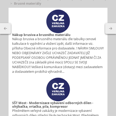
Brusné materiály
Nákup brusiva a brusného materiálu
Nákup brusiva a brusného materiálu dle tabulky cenové
kalkulace k vyplnění a vložení zpět, další informace viz.
příloha Obecné informace pro dodavatele. ! NÁVRH SMLOUVY
NEBO OBJEDNÁVKY ZAŠLE UCHAZEČ ZADAVATELI JIŽ
PODEPSANÝ OSOBOU OPRÁVNĚNOU JEDNAT JMÉNEM ČI ZA
UCHAZEČE (na základě plné moci) SPOLU SE SVOJI
NABÍDKOU!! Veškerá komunikace (dotazy) mezi zadavatelem
a dodavatelem probíhá výhradně…
SŠT Most - Modernizace vybavení odborných dílen -
ohýbačka, vrtačka, pila, kompresor
Předmětem veřejné zakázky je modernizace vybavení
odborných dílen střední školy technické Most. Předmětem