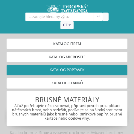
CZ
KATALOG FIREM
KATALOG MICROSITE
KATALOG POPTÁVEK
KATALOG ČLÁNKŮ
BRUSNÉ MATERIÁLY
Ať už potřebujete něco zarovnat, připravit povrch pro aplikaci
nátěrových hmot, nebo rozleštit, podívejte se na široký sortiment
brusných materiálů jako brusné neboli smirkové papíry, brusné
kartáče nebo ocelové vlny.
Katalog firem
Stroje a vybavení pro firmy
Vybavení pro firmy