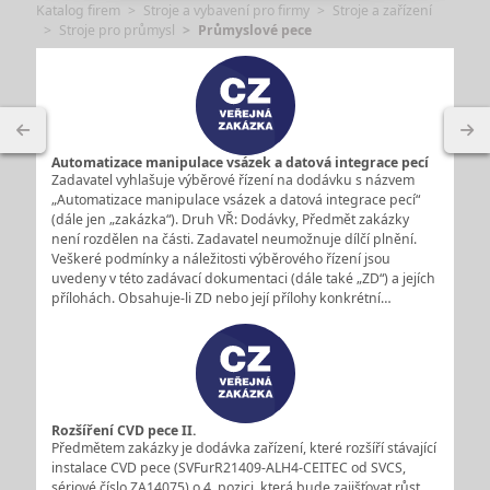
Katalog firem
Stroje a vybavení pro firmy
Stroje a zařízení
Stroje pro průmysl
Průmyslové pece
Automatizace manipulace vsázek a datová integrace pecí
Zadavatel vyhlašuje výběrové řízení na dodávku s názvem
„Automatizace manipulace vsázek a datová integrace pecí“
(dále jen „zakázka“). Druh VŘ: Dodávky, Předmět zakázky
není rozdělen na části. Zadavatel neumožnuje dílčí plnění.
Veškeré podmínky a náležitosti výběrového řízení jsou
uvedeny v této zadávací dokumentaci (dále také „ZD“) a jejích
přílohách. Obsahuje-li ZD nebo její přílohy konkrétní…
Rozšíření CVD pece II.
Předmětem zakázky je dodávka zařízení, které rozšíří stávající
instalace CVD pece (SVFurR21409-ALH4-CEITEC od SVCS,
sériové číslo ZA14075) o 4. pozici, která bude zajišťovat růst