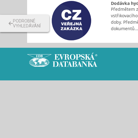
Dodávka hydr
Předmětem zak
vstřikovacího
PODROBNÉ
doby. Předmě
VYHLEDÁVÁNÍ
dokumentů.