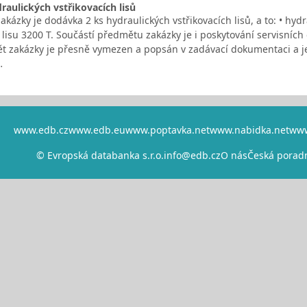
aulických vstřikovacích lisů
ázky je dodávka 2 ks hydraulických vstřikovacích lisů, a to: • hydr
 lisu 3200 T. Součástí předmětu zakázky je i poskytování servisních
t zakázky je přesně vymezen a popsán v zadávací dokumentaci a její
…
www.edb.cz
www.edb.eu
www.poptavka.net
www.nabidka.net
www
© Evropská databanka s.r.o.
info@edb.cz
O nás
Česká porad