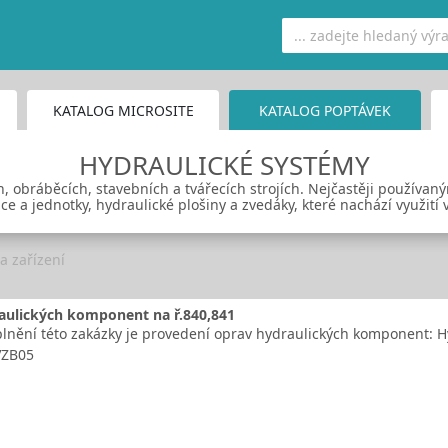
KATALOG MICROSITE
KATALOG POPTÁVEK
HYDRAULICKÉ SYSTÉMY
ch, obráběcích, stavebních a tvářecích strojích. Nejčastěji používan
ce a jednotky, hydraulické plošiny a zvedáky, které nachází využití 
 a zařízení
aulických komponent na ř.840,841
nění této zakázky je provedení oprav hydraulických komponent: H
VZB05