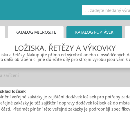
KATALOG MICROSITE
KATALOG POPTÁVEK
LOŽISKA, ŘETĚZY A VÝKOVKY
ložiska a řetězy. Nakupujte přímo od výrobců anebo u osvědčených 
 další obrábění či jiné důležité díly pro strojní výrobu jsou vám k d
 a zařízení
sklad ložisek
nění veřejné zakázky je zajištění dodávek ložisek pro potřeby zada
řejné zakázky je též zajištění dopravy dodávek ložisek až do míst
 části. Předmět plnění této veřejné zakázky je podrobněji specifi