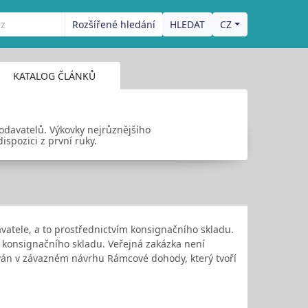
Rozšířené hledání
CZ
KATALOG ČLÁNKŮ
dodavatelů. Výkovky nejrůznějšího
ispozici z první ruky.
vatele, a to prostřednictvím konsignačního skladu.
a konsignačního skladu. Veřejná zakázka není
kován v závazném návrhu Rámcové dohody, který tvoří