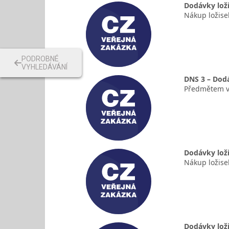
Dodávky loži
Nákup ložise
PODROBNÉ
VYHLEDÁVÁNÍ
DNS 3 – Dodá
Předmětem ve
Dodávky loži
Nákup ložise
Dodávky loži