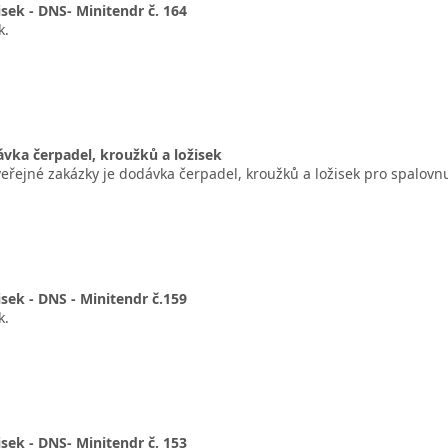
sek - DNS- Minitendr č. 164
k.
vka čerpadel, kroužků a ložisek
řejné zakázky je dodávka čerpadel, kroužků a ložisek pro spalovn
sek - DNS - Minitendr č.159
k.
sek - DNS- Minitendr č. 153