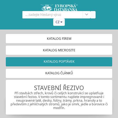
CZ
KATALOG FIREM
KATALOG MICROSITE
KATALOG POPTÁVEK
KATALOG ČLÁNKŮ
STAVEBNÍ ŘEZIVO
Při stavbách střech, krovů či celých konstrukcí se uplatňuje
stavební řezivo. V tomto sortimentu najdete impregnované i
neupravené latě, desky, fošny, trámy, prkna, hranoly a to
především z jehličnatých stromů, jako je smrk, jedle a borovice či
modřín.