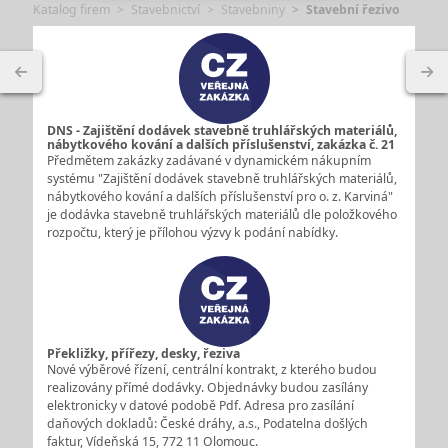
Katalog firem
Stavebnictví
Stavebniny
Stavební řezivo
DNS - Zajištění dodávek stavebně truhlářských materiálů,
nábytkového kování a dalších příslušenství, zakázka č. 21
Předmětem zakázky zadávané v dynamickém nákupním
systému "Zajištění dodávek stavebně truhlářských materiálů,
nábytkového kování a dalších příslušenství pro o. z. Karviná"
je dodávka stavebně truhlářských materiálů dle položkového
rozpočtu, který je přílohou výzvy k podání nabídky.
Překližky, přířezy, desky, řeziva
Nové výběrové řízení, centrální kontrakt, z kterého budou
realizovány přímé dodávky. Objednávky budou zasílány
elektronicky v datové podobě Pdf. Adresa pro zasílání
daňových dokladů: České dráhy, a.s., Podatelna došlých
faktur, Vídeňská 15, 772 11 Olomouc.