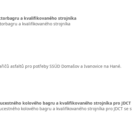
aktorbagru a kvalifikovaného strojníka
ktorbagru a kvalifikovaného strojníka
ařičů asfaltů pro potřeby SSÚD Domašov a Ivanovice na Hané.
oucestného kolového bagru a kvalifikovaného strojníka pro JDC
oucestného kolového bagru a kvalifikovaného strojníka pro JDCT s