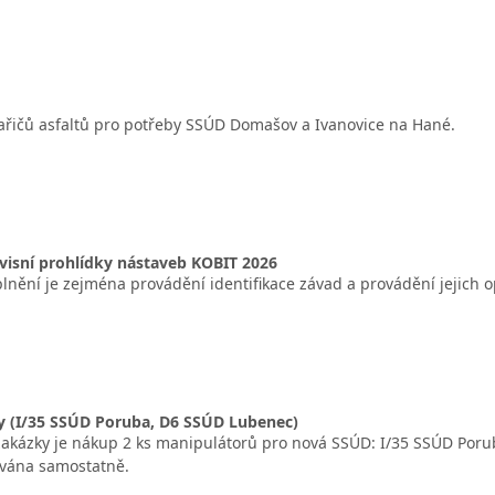
ařičů asfaltů pro potřeby SSÚD Domašov a Ivanovice na Hané.
visní prohlídky nástaveb KOBIT 2026
nění je zejména provádění identifikace závad a provádění jejich o
y (I/35 SSÚD Poruba, D6 SSÚD Lubenec)
kázky je nákup 2 ks manipulátorů pro nová SSÚD: I/35 SSÚD Poru
vána samostatně.