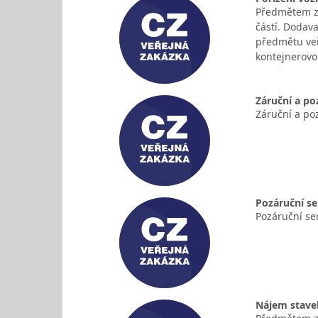
Předmětem za
částí. Dodav
předmětu veř
kontejnerov
Záruční a po
Záruční a po
Pozáruční se
Pozáruční se
Nájem stave