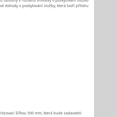
ez obsluhy v rozsahu smlouvy o poskytování služeb
vé dohody o poskytování služby, která tvoří přílohu
frézovací šířkou 500 mm, která bude zadavateli