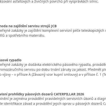
rézování asfaltových a živičných povrchů při vysprávkách silnic.
da na zajištění servisu strojů JCB
řejné zakázky je zajištění komplexní servisní péče teleskopických
ílů a spotřebního materiálu.
ásové rypadlo
řejné zakázky je dodávka elektrického pásového rypadla, provádě
imozáručního servisu po dobu trvání záruky za jakost. Předmět pln
o výzvy – v příloze A (Závazný vzor kupní smlouvy) a v příloze č. 1 
rvisní prohlídky pásových dozerů CATERPILLAR 2026
nění je zejména provádění pravidelných servisních úkonů a diagnos
le identifikace závad a provádění jejich oprav u pásových dozerů 