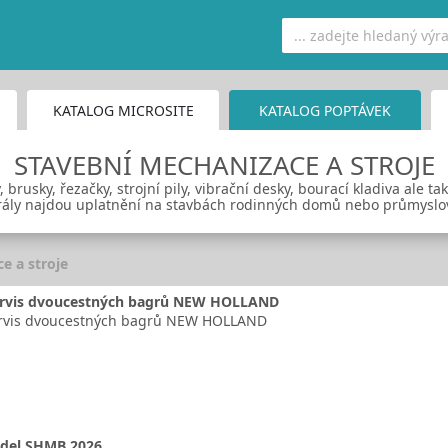
KATALOG MICROSITE
KATALOG POPTÁVEK
STAVEBNÍ MECHANIZACE A STROJE
 brusky, řezačky, strojní pily, vibrační desky, bourací kladiva ale t
trály najdou uplatnění na stavbách rodinných domů nebo průmysl
e a stroje
ervis dvoucestných bagrů NEW HOLLAND
ervis dvoucestných bagrů NEW HOLLAND
idel SHMB 2026