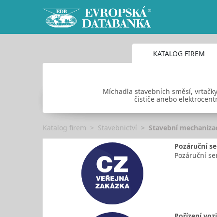
KATALOG FIREM
Míchadla stavebních směsí, vrtačky,
čističe anebo elektrocen
Katalog firem
Stavebnictví
Stavební mechanizac
Pozáruční s
Pozáruční s
Pořízení voz