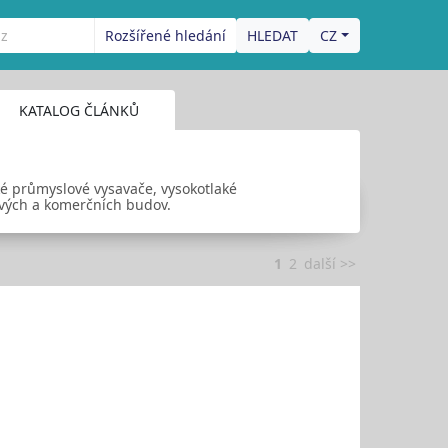
Rozšířené hledání
CZ
KATALOG ČLÁNKŮ
aké průmyslové vysavače, vysokotlaké
ových a komerčních budov.
1
2
další >>