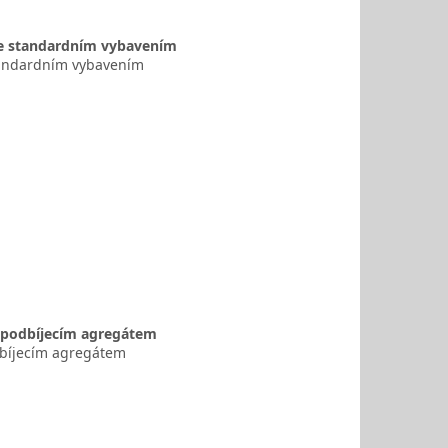
 se standardním vybavením
standardním vybavením
s podbíjecím agregátem
odbíjecím agregátem