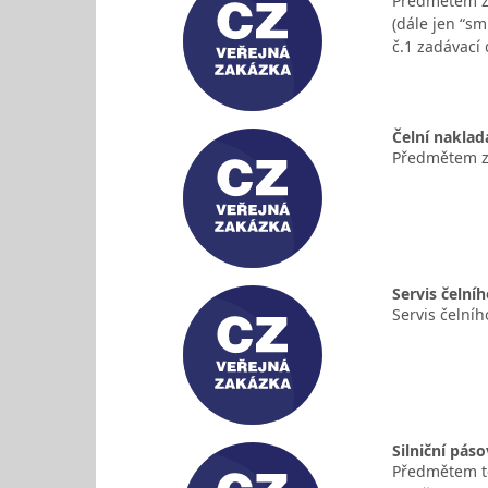
Předmětem za
(dále jen “sm
č.1 zadávací
Čelní nakla
Předmětem za
Servis čelní
Servis čelní
Silniční páso
Předmětem té