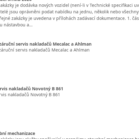
kázky je dodávka nových vozidel (není-li v Technické specifikaci uv
atelé jsou oprávněni podat nabídku na jednu, několik nebo všechny 
ejné zakázky je uvedena v přílohách zadávací dokumentace. 1. část
ou nástavbou a…
záruční servis nakladačů Mecalac a Ahlman
záruční servis nakladačů Mecalac a Ahlman
rvis nakladačů Novotný B 861
rvis nakladačů Novotný B 861
bní mechanizace