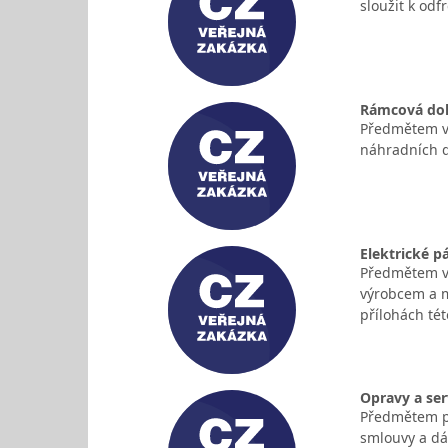
sloužit k odf
Rámcová doho
Předmětem ve
náhradních d
Elektrické p
Předmětem ve
výrobcem a m
přílohách tét
Opravy a se
Předmětem pl
smlouvy a dá