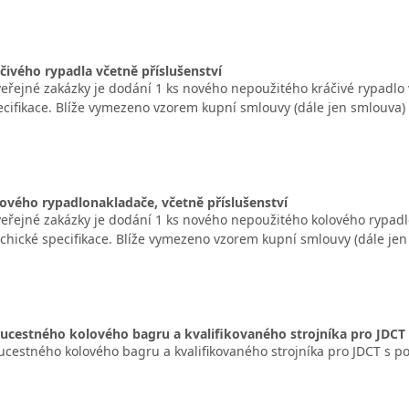
ivého rypadla včetně příslušenství
řejné zakázky je dodání 1 ks nového nepoužitého kráčivé rypadlo v
ecifikace. Blíže vymezeno vzorem kupní smlouvy (dále jen smlouva) a
vého rypadlonakladače, včetně příslušenství
řejné zakázky je dodání 1 ks nového nepoužitého kolového rypadlo
chické specifikace. Blíže vymezeno vzorem kupní smlouvy (dále jen 
oucestného kolového bagru a kvalifikovaného strojníka pro JDC
oucestného kolového bagru a kvalifikovaného strojníka pro JDCT s 