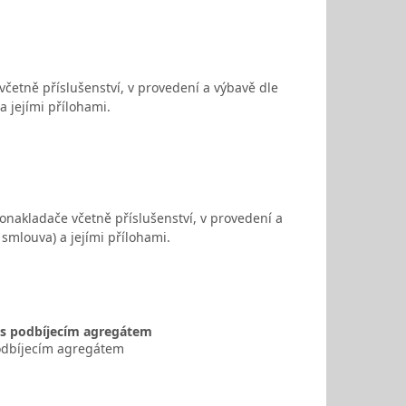
četně příslušenství, v provedení a výbavě dle
 jejími přílohami.
nakladače včetně příslušenství, v provedení a
smlouva) a jejími přílohami.
T s podbíjecím agregátem
podbíjecím agregátem