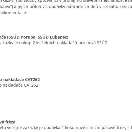
kázky jsou služby spočívající v pronájmu stavební mechanizace b
louva”) a jejích příloh vč. dodávky náhradních dílů v rozsahu rámco
 dokumentace.
dače (SSÚD Poruba, SSÚD Lubenec)
kázky je nákup 2 ks čelních nakladačů pro nová SSÚD.
ho nakladače CAT262
ho nakladače CAT262
vá fréza
to veřejné zakázky je dodávka 1 kusu nové silniční pásové frézy s 