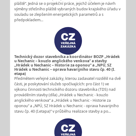
pláště“. Jedná se o projekční práce, jejichž účelem je návrh
výměny střešního pláště vybraných budov krajského úřadu v
souladu se zlepšením energetických parametrů a s
předpokladem…
Technický dozor stavebníka a koordinátor BOZP „Hrádek
u Nechanic – kouzlo anglického venkova“ a stavby
„Hrádek u Nechanic – Historie za oponou“ a „NPÚ, SZ
Hrádek u Nechanic – oprava havarijního stavu čp. 40 (I.
etapa)
Předmětem veřejné zakázky, kterou zadavatel rozdělil na dvě
části, je poskytování služeb spočívajících: pro část 1) ve
výkonu činnosti technického dozoru stavebníka (TDS) nad
prováděním stavby (díla) „Hrádek u Nechanic - kouzlo
anglického venkova“ a „Hrádek u Nechanic - Historie za
oponou“ a „NPÚ, SZ Hrádek u Nechanic - oprava havarijního
stavu čp. 40 (I.etapa)“ v průběhu realizace stavby a po…