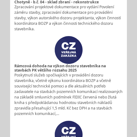
Chotyně - b.č. 04 - sklad zbraní - rekonstrukce
Zpracování projektové dokumentace pro vydání Povolení
záměru stavby, zpracování dokumentace pro provádění
stavby, výkon autorského dozoru projektanta, výkon činností
koordinátora BOZP a výkon činnosti technického dozoru
stavebníka.
Rámcová dohoda na výkon dozoru stavebníka na
stavbách PK většího rozsahu 2025
Poskytnutí služeb spočívajících v provádění dozoru
stavebníka, včetně výkonu koordinátora BOZP a včetně
související technické pomoci a dle aktuálních potřeb
zadavatele na stavbách pozemních komunikací realizovaných
na základě smluvních podmínek FIDIC červená nebo žlutá
kniha s předpokládanou hodnotou stavebních nákladů
zpravidla přesahující 1,5 mld. Kč bez DPH a na stavbách
pozemních komunikací,…