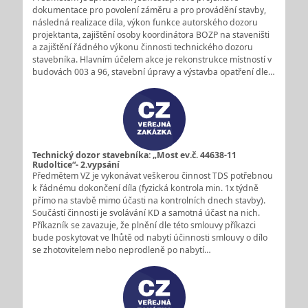
dokumentace pro povolení záměru a pro provádění stavby,
následná realizace díla, výkon funkce autorského dozoru
projektanta, zajištění osoby koordinátora BOZP na staveništi
a zajištění řádného výkonu činnosti technického dozoru
stavebníka. Hlavním účelem akce je rekonstrukce místností v
budovách 003 a 96, stavební úpravy a výstavba opatření dle…
Technický dozor stavebníka: „Most ev.č. 44638-11
Rudoltice“- 2.vypsání
Předmětem VZ je vykonávat veškerou činnost TDS potřebnou
k řádnému dokončení díla (fyzická kontrola min. 1x týdně
přímo na stavbě mimo účasti na kontrolních dnech stavby).
Součástí činnosti je svolávání KD a samotná účast na nich.
Příkazník se zavazuje, že plnění dle této smlouvy příkazci
bude poskytovat ve lhůtě od nabytí účinnosti smlouvy o dílo
se zhotovitelem nebo neprodleně po nabytí…