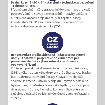
Praha, Ruzyně - SO č. 34 - stavební a technické zabezpečení
– rekonstrukce (II)
Předmětem plnění VZ je zpracování dokumentace pro vydání
povolení záměru stavby a pro provádění stavby, zajištění
autorského dozoru projektanta (AD), zajištění osoby
koordinátora BOZP a zajištění řádného výkonu činnosti
technického dozoru stavebníka (TDS).
Rekonstrukce areálu Skloněná – adaptace na bytové
domy – zhotovení projektové dokumentace pro
provádění stavby a výkon autorského dozoru –
opakované řízení
Zhotovení projektové dokumentace pro provádění stavby
(DPS) a výkon autorského dozoru v průběhu stavby. Stavba
bude zahrnovat stavební úpravy 6 stávajících objektů,
spojené se změnou užívání 5 objektů ubytoven/hotelů na
bytové domy pro dostupné městské bydlení, součástí jsou
dále stavební úpravy 1 objektu komunitního centra se
služebnou městské policie; to vše včetně zateplení fasád a
střech,…