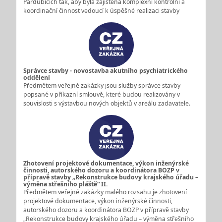
Pardubicích tak, aby byla zajištěna komplexní kontrolní a
koordinační činnost vedoucí k úspěšné realizaci stavby
Správce stavby - novostavba akutního psychiatrického
oddělení
Předmětem veřejné zakázky jsou služby správce stavby
popsané v příkazní smlouvě, které budou realizovány v
souvislosti s výstavbou nových objektů v areálu zadavatele.
Zhotovení projektové dokumentace, výkon inženýrské
činnosti, autorského dozoru a koordinátora BOZP v
přípravě stavby „Rekonstrukce budovy krajského úřadu –
výměna střešního pláště“ II.
Předmětem veřejné zakázky malého rozsahu je zhotovení
projektové dokumentace, výkon inženýrské činnosti,
autorského dozoru a koordinátora BOZP v přípravě stavby
„Rekonstrukce budovy krajského úřadu – výměna střešního