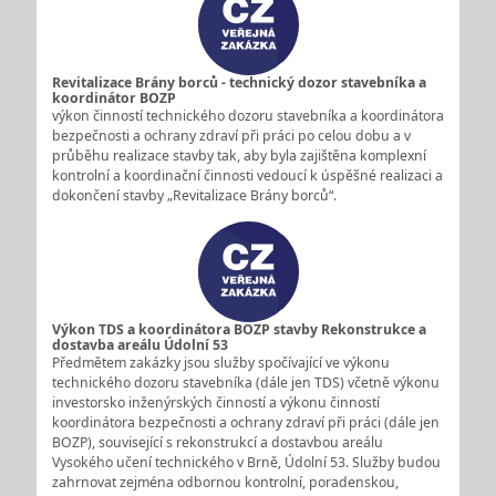
Revitalizace Brány borců - technický dozor stavebníka a
koordinátor BOZP
výkon činností technického dozoru stavebníka a koordinátora
bezpečnosti a ochrany zdraví při práci po celou dobu a v
průběhu realizace stavby tak, aby byla zajištěna komplexní
kontrolní a koordinační činnosti vedoucí k úspěšné realizaci a
dokončení stavby „Revitalizace Brány borců“.
Výkon TDS a koordinátora BOZP stavby Rekonstrukce a
dostavba areálu Údolní 53
Předmětem zakázky jsou služby spočívající ve výkonu
technického dozoru stavebníka (dále jen TDS) včetně výkonu
investorsko inženýrských činností a výkonu činností
koordinátora bezpečnosti a ochrany zdraví při práci (dále jen
BOZP), související s rekonstrukcí a dostavbou areálu
Vysokého učení technického v Brně, Údolní 53. Služby budou
zahrnovat zejména odbornou kontrolní, poradenskou,