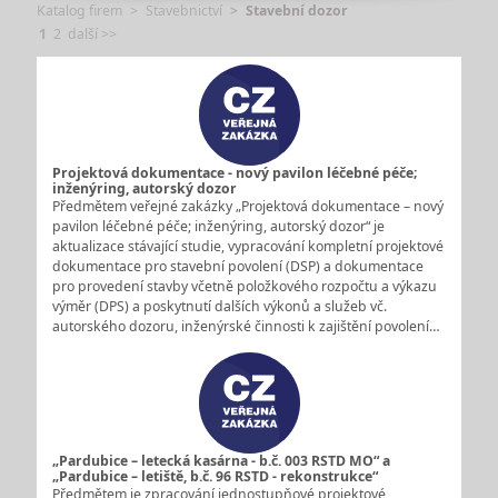
Katalog firem
Stavebnictví
Stavební dozor
1
2
další >>
Projektová dokumentace - nový pavilon léčebné péče;
inženýring, autorský dozor
Předmětem veřejné zakázky „Projektová dokumentace – nový
pavilon léčebné péče; inženýring, autorský dozor“ je
aktualizace stávající studie, vypracování kompletní projektové
dokumentace pro stavební povolení (DSP) a dokumentace
pro provedení stavby včetně položkového rozpočtu a výkazu
výměr (DPS) a poskytnutí dalších výkonů a služeb vč.
autorského dozoru, inženýrské činnosti k zajištění povolení…
„Pardubice – letecká kasárna - b.č. 003 RSTD MO“ a
„Pardubice – letiště, b.č. 96 RSTD - rekonstrukce“
Předmětem je zpracování jednostupňové projektové