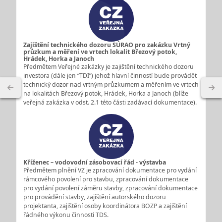
Zajištění technického dozoru SÚRAO pro zakázku Vrtný
průzkum a měření ve vrtech lokalit Březový potok,
Hrádek, Horka a Janoch
Předmětem Veřejné zakázky je zajištění technického dozoru
investora (dále jen “TDI”) jehož hlavní činností bude provádět
technický dozor nad vrtným průzkumem a měřením ve vrtech
na lokalitách Březový potok, Hrádek, Horka a Janoch (blíže
veřejná zakázka v odst. 2.1 této části zadávací dokumentace).
Kříženec – vodovodní zásobovací řád - výstavba
Předmětem plnění VZ je zpracování dokumentace pro vydání
rámcového povolení pro stavbu, zpracování dokumentace
pro vydání povolení záměru stavby, zpracování dokumentace
pro provádění stavby, zajištění autorského dozoru
projektanta, zajištění osoby koordinátora BOZP a zajištění
řádného výkonu činnosti TDS.