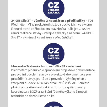
24-055 Silo ŽT – Výměna 2 ks sušáren a předčističky – TDS
Předmětem VZ je poskytnutí služeb spočívajících ve výkonu
činnosti technického dozoru stavebníka (dále jen „TDS“) v
rámci realizace stavby – veřejné zakázky s názvem „24-049.3
Silo ŽT – výměna 2 ks sušáren a předčističky“.
Moravská Třebová - budova č. 69 a 74 - zateplení
Předmětem plnění VZ je zpracování projektové dokumentace
pro vydání povolení stavby a projektové dokumentace pro
provádění stavby. Jedná se o provedení výměny oken a
zateplení budov č. 69 a 74 v areálu VSŠ VOŠ MO. Součástí
plnění je i zajištění autorského dozoru, zajištění osoby
koordinátora BOZP a zajištění řádného výkonu činnosti
technického dozoru stavebníka.