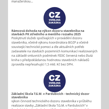
manažerskou…
Rámcová dohoda na výkon dozoru stavebníka na
stavbách PK středního a menšího rozsahu 2025
Poskytnutí služeb spočívajících v provádění dozoru
stavebníka, včetně výkonu koordinátora BOZP a včetně
související technické pomoci a dle aktuálních potřeb
zadavatele na stavbách pozemních komunikací realizovaných
na základě smluvních podmínek FIDIC červená nebo žlutá
kniha s předpokládanou hodnotou stavebních nákladů
zpravidla nepřesahující 1,5 mld. Kč bez DPH.
Základní škola T.G.M. v Pardubicích - technický dozor
stavebníka
výkon činností technického dozoru stavebníka v průběhu
realizace stavby „Základní škola T.G.M. v Pardubicích“ v