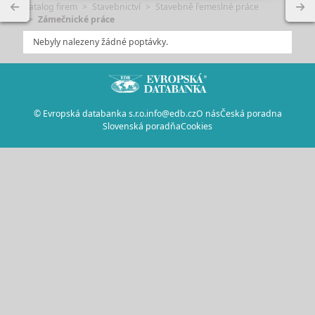
Katalog firem
Stavebnictví
Stavebně řemeslné práce
Zámečnické práce
Nebyly nalezeny žádné poptávky.
© Evropská databanka s.r.o.
info@edb.cz
O nás
Česká poradna
Slovenská poradňa
Cookies