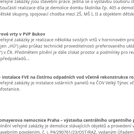
řejné zakázky jsou stavební práce. Jedná se o výstavbu souboru s
Součástí realizace díla je demolice domku školníka čp. 405 a demol
ětské skupiny, spojovací chodba mezi ZŠ, MŠ I, II a objektem dětsk
ové vrty v PVP Bukov
řejné zakázky je realizace několika svislých vrtů v horninovém pr
le jen „HÚ“) jako průkaz technické proveditelnosti preferovaného u
P“) v ČR. Předmětem plnění je dále získat prostor a podmínky pro rea
h předpokladů…
- instalace FVE na čistírnu odpadních vod včetně rekonstrukce ro
řejné zakázky je instalace solárních panelů na ČOV Velký Týnec vče
afostanice.
omayerova nemocnice Praha – výstavba centrálního urgentního p
nění veřejné zakázky je demolice stávajících objektů a provedení 
tavebním povolením, č. j. P4/290761/23/OST/RAZ, vydaným Úřadem m