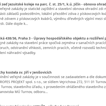
í zeď Jezuitské koleje na parc. č. st. 25/1, k.ú. Jičín - obnova ohr
řejné zakázky je statické zajištění a stavební obnova ohradní zdi
ásti základů podezděním, lokální přezdění zdiva z pískovcových kvá
ně zdivem z pískovcových kvádrů, výměnu dřevěných výplní mezi sl
 zdi. Dále dojde k…
ská 438/36, Praha 3 - Úpravy hospodářského objektu a rozšíření p
jné zakázky na stavební práce spočívá zejména v sanačních pracích
oruch, odstranění vlhkosti, zemních pracích, včetně rozvodů techni
dení náhradní výsadby.
y kostela sv. Jiří v Jenišovicích
nění veřejné zakázky je v součinnosti se zadavatelem a dle doku
ROFES PROJEKT spol. s r.o., se sídlem Vejrichova 272, 511 01 Turno
Turnov, stavebního úřadu, s provedením ohlášeného stavebního zám
tanoviska MÚ Turnov, odboru…