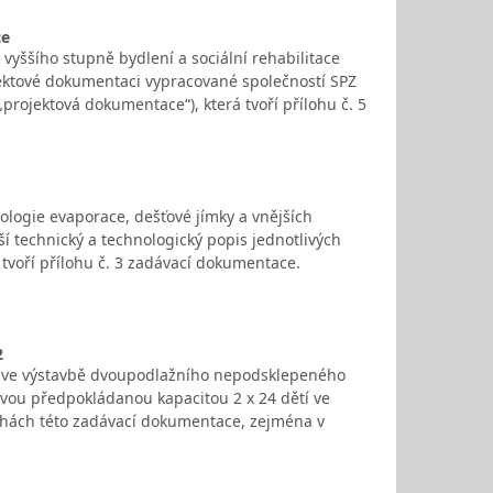
ce
 vyššího stupně bydlení a sociální rehabilitace
ektové dokumentaci vypracované společností SPZ
projektová dokumentace“), která tvoří přílohu č. 5
logie evaporace, dešťové jímky a vnějších
ší technický a technologický popis jednotlivých
tvoří přílohu č. 3 zadávací dokumentace.
2
ch ve výstavbě dvoupodlažního nepodsklepeného
ovou předpokládanou kapacitou 2 x 24 dětí ve
ohách této zadávací dokumentace, zejména v