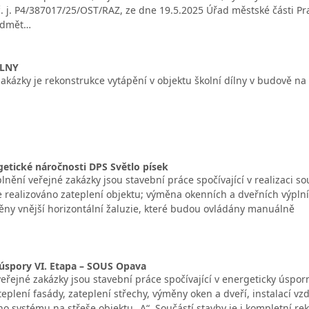
č. j. P4/387017/25/OST/RAZ, ze dne 19.5.2025 Úřad městské části Pr
ředmět…
ÍLNY
ázky je rekonstrukce vytápění v objektu školní dílny v budově na st
getické náročnosti DPS Světlo písek
nění veřejné zakázky jsou stavební práce spočívající v realizaci so
 realizováno zateplení objektu; výměna okenních a dveřních výplní;
ny vnější horizontální žaluzie, které budou ovládány manuálně
úspory VI. Etapa – SOUS Opava
řejné zakázky jsou stavební práce spočívající v energeticky úspor
eplení fasády, zateplení střechy, výměny oken a dveří, instalací vz
ého systému na střeše objektu „A“. Součástí stavby je i kompletní 