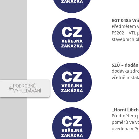
EGT 0485 Vni
Předmětem ve
PS202 – VTL p
stavebních o
SZÚ – dodání
dodávka zdro
včetně instal
PODROBNÉ
VYHLEDÁVÁNÍ
„Horní Libch
Předmětem pl
poměrů ve vo
uvedena v Pr