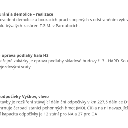
rání a demolice – realizace
ovedení demolice a bouracích prací spojených s odstraněním vybra
álu bývalých kasáren T.G.M. v Pardubicích.
- oprava podlahy hala H3
řejné zakázky je oprava podlahy skladové budovy č. 3 - HARD. Sou
vjezdovými vraty.
 odpočívky Vyškov, vlevo
avby je rozšíření stávající dálniční odpočívky v km 227,5 dálnice D
hrnuje čerpací stanici pohonných hmot (MOL ČR) a na ni navazující
cí kapacita odpočívky je 12 stání pro NA a 27 pro OA