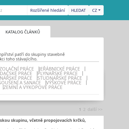
Rozšířené hledání
CZ
KATALOG ČLÁNKŮ
empířství patří do skupiny stavebně
ci toho stávajícího.
IZOLAČNÍ PRÁCE
JEŘÁBNICKÉ PRÁCE
DAČSKÉ PRÁCE
PLYNAŘSKÉ PRÁCE
ENÁŘSKÉ PRÁCE
STUDNAŘSKÉ PRÁCE
SOUŠENÍ A SANACE
VÝŠKOVÉ PRÁCE
ZEMNÍ A VÝKOPOVÉ PRÁCE
1
2
další >>
tskou skupinu, včetně propojovacích krčků,