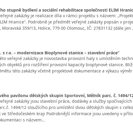
ího stupně bydlení a sociální rehabilitace společnosti ELIM Hrani
ejné zakázky je realizace díla v rámci projektu s názvem: „Projekt
ELIM Hranice“. Podrobně je předmět veřejné zakázky popsán v proj
, Moravská 359/13, Holice, 779 00 Olomouc, IČ: 27831132 (dále jen „
 s r.o. – modernizace Bioplynové stanice – stavební práce“
to veřejné zakázky je novostavba provozní haly s umístěním techno
ch objektů pro rozšíření provozní kapacity bioplynové stanice. Bliž
dmětu této zakázky včetně projektové dokumentace a výkazu výměr 
ého pavilonu dětských skupin Sportovní, Mělník parc. č. 1494/1
řejné zakázky jsou stavební práce, dodávky a služby spočívající
arc.č. 1494/12 sloužícího pro umístění dvou dětských skupin s celk
 ve Středočeském kraji Podrobnější informace jsou uvedeny v příl
dokumentaci s názvem…