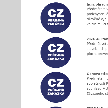
Jičín, ohradn
Předmětem ve
podchycení č
dřevěné výpl
vnitřním líci
2024046 Ital
Předmět veře
stavebních p
ploch, prove
Obnova střech
Předmětem pl
společností P
souhlasu MÚ 
Závazného s