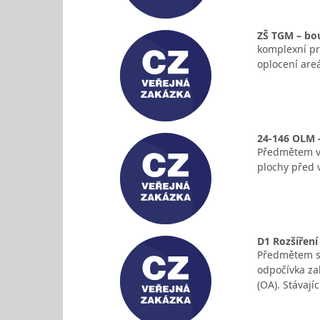
ZŠ TGM – bou
komplexní pr
oplocení are
24-146 OLM 
Předmětem ve
plochy před 
D1 Rozšíření
Předmětem st
odpočívka za
(OA). Stávají