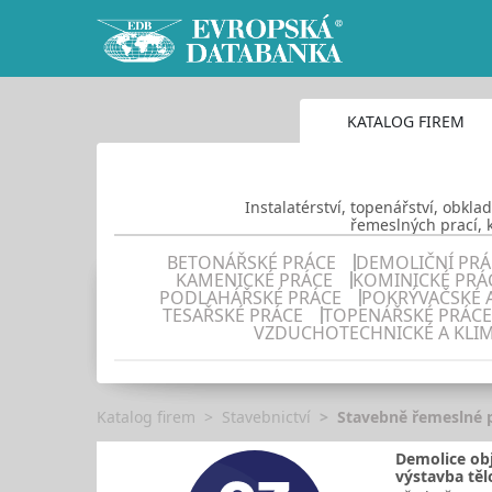
KATALOG FIREM
Instalatérství, topenářství, obkla
řemeslných prací, k
BETONÁŘSKÉ PRÁCE
DEMOLIČNÍ PRÁ
KAMENICKÉ PRÁCE
KOMINICKÉ PRÁ
PODLAHÁŘSKÉ PRÁCE
POKRÝVAČSKÉ 
TESAŘSKÉ PRÁCE
TOPENÁŘSKÉ PRÁCE
VZDUCHOTECHNICKÉ A KLIM
Katalog firem
Stavebnictví
Stavebně řemeslné 
Demolice obj
výstavba těl