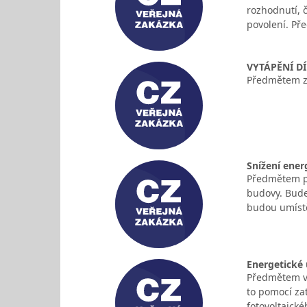
rozhodnutí, 
povolení. P
VYTÁPĚNÍ D
Předmětem zak
Snížení ener
Předmětem pl
budovy. Bude
budou umístě
Energetické 
Předmětem ve
to pomocí zat
fotovoltaick