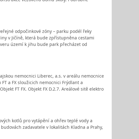
veřejné odpočinkové zóny – parku podél řeky
liny v Jičíně, která bude zpřístupněna cestami
everu území k jihu bude park přecházet od
ajskou nemocnici Liberec, a.s. v areálu nemocnice
 FT a FX sloužicich nemocnici Frýdlant a
Objekt FT FX. Objekt FX D.2.7. Areálové sitě elektro
vých kotlů pro vytápění a ohřev teplé vody a
v budovách zadavatele v lokalitách Kladna a Prahy,