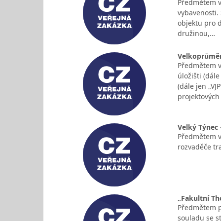
Předmětem ve
vybavenosti. 
objektu pro d
družinou,…
Velkoprůměr
Předmětem ve
úložišti (dá
(dále jen „VJ
projektovýc
Velký Týnec 
Předmětem ve
rozvaděče tr
„Fakultní Th
Předmětem pl
souladu se s