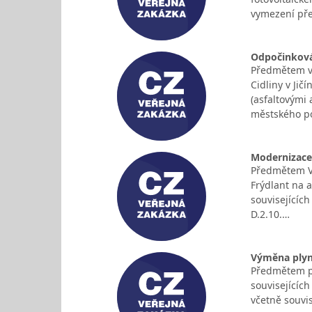
vymezení p
Odpočinková
Předmětem ve
Cidliny v Jič
(asfaltovými
městského po 
Modernizace 
Předmětem VZ
Frýdlant na a
souvisejících
D.2.10.…
Výměna plyno
Předmětem pl
souvisejících
včetně souvis