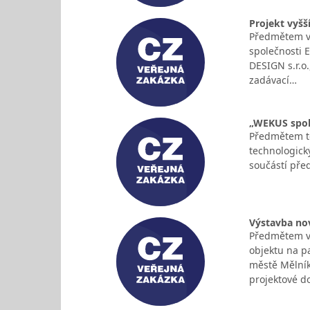
Projekt vyšš
Předmětem veř
společnosti 
DESIGN s.r.o.
zadávací…
„WEKUS spol.
Předmětem té
technologický
součástí pře
Výstavba nov
Předmětem ve
objektu na p
městě Mělník
projektové 