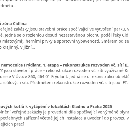
ředmětu…
 zóna Cidlina
řejné zakázky jsou stavební práce spočívající ve vytvoření parku, 
íně. Jedná se o rozlehlou dosud nezastavěnou plochu podél řeky Cid
 a mlatovými), herními prvky a sportovní vybaveností. Směrem od s
krajinný. V jižní…
nemocnice Frýdlant, 1. etapa – rekonstrukce rozvoden vč. sítí II.
 jsou stavební práce – rekonstrukce rozvoden vč. sítí využívané Kr
drese V Úvoze 860, 464 01 Frýdlant. Jedná se o rekonstrukci objektů
 areálových siti. Předmětem rekonstrukce rozvoden vč. siti jsou: FT. 
vých kotlů k vytápění v lokalitách Kladno a Praha 2025
nění veřejné zakázky je provedení díla spočívající ve výměně plyno
 potřebných zařízení včetně jejich instalace a uvedení do provozu 
ejících prací