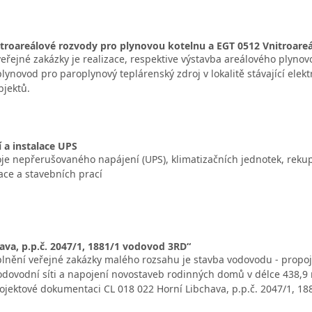
troareálové rozvody pro plynovou kotelnu a EGT 0512 Vnitroare
řejné zakázky je realizace, respektive výstavba areálového plynov
lynovod pro paroplynový teplárenský zdroj v lokalitě stávající elek
bjektů.
 a instalace UPS
je nepřerušovaného napájení (UPS), klimatizačních jednotek, reku
ace a stavebních prací
ava, p.p.č. 2047/1, 1881/1 vodovod 3RD“
nění veřejné zakázky malého rozsahu je stavba vodovodu - propoj
dovodní síti a napojení novostaveb rodinných domů v délce 438,9 m.
ojektové dokumentaci CL 018 022 Horní Libchava, p.p.č. 2047/1, 18