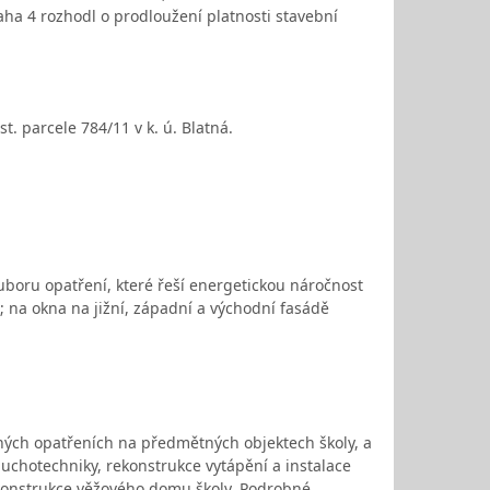
aha 4 rozhodl o prodloužení platnosti stavební
. parcele 784/11 v k. ú. Blatná.
uboru opatření, které řeší energetickou náročnost
 na okna na jižní, západní a východní fasádě
ných opatřeních na předmětných objektech školy, a
duchotechniky, rekonstrukce vytápění a instalace
rekonstrukce věžového domu školy. Podrobné