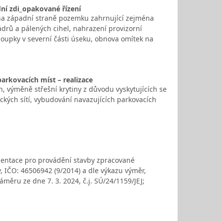
adní zdi_opakované řízení
 na západní straně pozemku zahrnující zejména
drů a pálených cihel, nahrazení provizorní
oupky v severní části úseku, obnova omítek na
arkovacích míst – realizace
, výměně střešní krytiny z důvodu vyskytujících se
ckých sítí, vybudování navazujících parkovacích
mentace pro provádění stavby zpracované
v, IČO: 46506942 (9/2014) a dle výkazu výměr,
ěru ze dne 7. 3. 2024, č.j. SÚ/24/1159/JEJ;