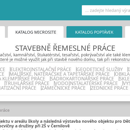
KATALOG MICROSITE
KATALOG POPTÁVEK
STAVEBNĚ ŘEMESLNÉ PRÁCE
dačství, kamnářství, štukatérství, tesařství, pokrývačství ale také kl
teré je možné využít jak při stavbě nového domu, tak při rekonstruk
CE
ELEKTROINSTALAČNÍ PRÁCE
GEODETICKÉ SLUŽBY
CE
MALÍŘSKÉ, NATĚRAČSKÉ A TAPETÁŘSKÉ PRÁCE
OBKLA
A KLEMPÍŘSKÉ PRÁCE
SÁDROKARTONÁŘSKÉ PRÁCE
SKL
TRUHLÁŘSKÉ PRÁCE
VODOINSTALATÉRSKÉ PRÁCE
VY
ATIZAČNÍ PRÁCE
ZÁMEČNICKÉ PRÁCE
ZEDNICKÉ PRÁCE
práce
ektu v areálu školy a následná výstavba nového objektu pro Dě
ocvičny a družiny při ZŠ v Černilově