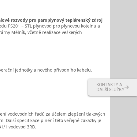
álové rozvody pro paroplynový teplárenský zdroj
odu PS201 – STL plynovod pro plynovou kotelnu a
trárny Mělník, včetně realizace veškerých
perační jednotky a nového přívodního kabelu,
KONTAKTY A
DALŠÍ SLUŽBY
ení vodovodních řadů za účelem zlepšení tlakových
 Další specifikace plnění této veřejné zakázky je
81/1 vodovod 3RD.