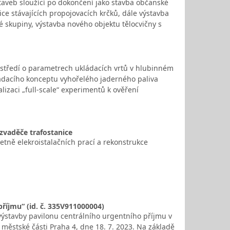
taveb sloužící po dokončení jako stavba občanské
ice stávajících propojovacích krčků, dále výstavba
é skupiny, výstavba nového objektu tělocvičny s
ostředí o parametrech ukládacích vrtů v hlubinném
kládacího konceptu vyhořelého jaderného paliva
lizaci „full-scale“ experimentů k ověření
zvaděče trafostanice
tně elekroistalačních prací a rekonstrukce
říjmu“ (id. č. 335V911000004)
výstavby pavilonu centrálního urgentního příjmu v
ěstské části Praha 4, dne 18. 7. 2023. Na základě