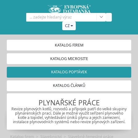
CZ
KATALOG FIREM
KATALOG MICROSITE
KATALOG POPTÁVEK
KATALOG ČLÁNKŮ
PLYNAŘSKÉ PRÁCE
Revize plynových kotlů, rozvodů a přípojek patří do velké skupiny
plynárenských prací. Dále je možné využít seřízení plynového
kotle a topidel, vyhledávání úniků plynu a jejich zamezení,
instalace plynovodních systémů nebo revize plynových zařízení.
Katalog firem
Stavebnictví
Stavebně řemeslné práce