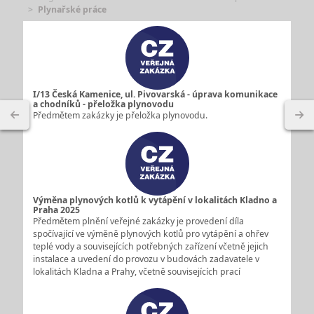
Plynařské práce
I/13 Česká Kamenice, ul. Pivovarská - úprava komunikace
a chodníků - přeložka plynovodu
Předmětem zakázky je přeložka plynovodu.
Výměna plynových kotlů k vytápění v lokalitách Kladno a
Praha 2025
Předmětem plnění veřejné zakázky je provedení díla
spočívající ve výměně plynových kotlů pro vytápění a ohřev
teplé vody a souvisejících potřebných zařízení včetně jejich
instalace a uvedení do provozu v budovách zadavatele v
lokalitách Kladna a Prahy, včetně souvisejících prací