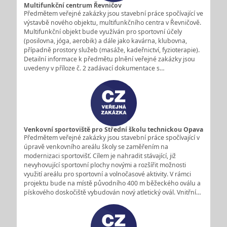
Multifunkční centrum Řevničov
Předmětem veřejné zakázky jsou stavební práce spočívající ve
výstavbě nového objektu, multifunkčního centra v Řevničově.
Multifunkční objekt bude využíván pro sportovní účely
(posilovna, jóga, aerobik) a dále jako kavárna, klubovna,
případně prostory služeb (masáže, kadeřnictví, fyzioterapie).
Detailní informace k předmětu plnění veřejné zakázky jsou
uvedeny v příloze č. 2 zadávací dokumentace s…
Venkovní sportoviště pro Střední školu technickou Opava
Předmětem veřejné zakázky jsou stavební práce spočívající v
úpravě venkovního areálu školy se zaměřením na
modernizaci sportovišť. Cílem je nahradit stávající, již
nevyhovující sportovní plochy novými a rozšířit možnosti
využití areálu pro sportovní a volnočasové aktivity. V rámci
projektu bude na místě původního 400 m běžeckého oválu a
pískového doskočiště vybudován nový atletický ovál. Vnitřní…