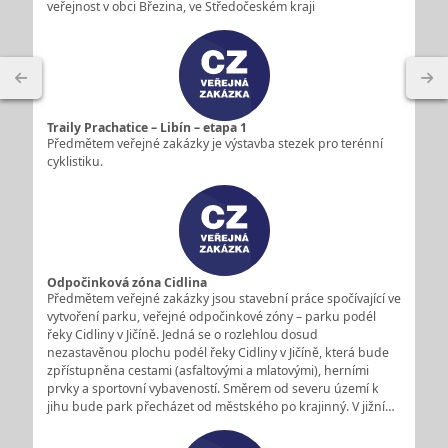
veřejnost v obci Březina, ve Středočeském kraji
Traily Prachatice – Libín – etapa 1
Předmětem veřejné zakázky je výstavba stezek pro terénní
cyklistiku.
Odpočinková zóna Cidlina
Předmětem veřejné zakázky jsou stavební práce spočívající ve
vytvoření parku, veřejné odpočinkové zóny – parku podél
řeky Cidliny v Jičíně. Jedná se o rozlehlou dosud
nezastavěnou plochu podél řeky Cidliny v Jičíně, která bude
zpřístupněna cestami (asfaltovými a mlatovými), herními
prvky a sportovní vybaveností. Směrem od severu území k
jihu bude park přecházet od městského po krajinný. V jižní…