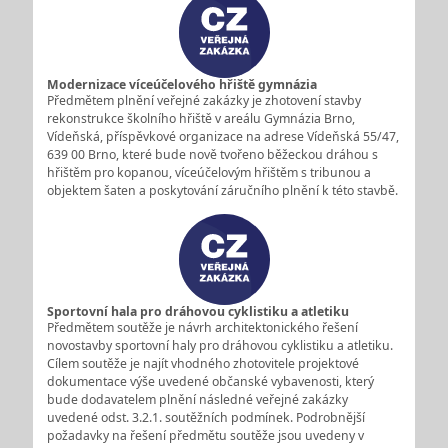
Modernizace víceúčelového hřiště gymnázia
Předmětem plnění veřejné zakázky je zhotovení stavby
rekonstrukce školního hřiště v areálu Gymnázia Brno,
Vídeňská, příspěvkové organizace na adrese Vídeňská 55/47,
639 00 Brno, které bude nově tvořeno běžeckou dráhou s
hřištěm pro kopanou, víceúčelovým hřištěm s tribunou a
objektem šaten a poskytování záručního plnění k této stavbě.
Sportovní hala pro dráhovou cyklistiku a atletiku
Předmětem soutěže je návrh architektonického řešení
novostavby sportovní haly pro dráhovou cyklistiku a atletiku.
Cílem soutěže je najít vhodného zhotovitele projektové
dokumentace výše uvedené občanské vybavenosti, který
bude dodavatelem plnění následné veřejné zakázky
uvedené odst. 3.2.1. soutěžních podmínek. Podrobnější
požadavky na řešení předmětu soutěže jsou uvedeny v