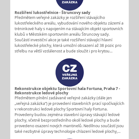
Rozšíření lukostřelnice - Štruncovy sady
Předmětem veřejné zakázky je rozšíření stávajícího
lukostřeleckého areálu, vybudování nového objektu zázemí a
tréninkové haly s napojením na stávajícím objekt sportovních
klubů v Městském sportovním areálu Štruncovy sady.
Součástí investiční akce je také rozšíření stávající hlavní
lukostřelecké plochy, která umožní obsazení až 38 pozic pro
střelbu na větší vzdálenost a bude sloužit i pro krytou…
Rekonstrukce objektu Sportovní hala Fortuna, Praha 7 -
Rekonstrukce ledové plochy
Předmětem plnění zadávané veřejné zakázky (dále jen
„veřejná zakázka“) je provedení stavebních prací spočívajících
v rekonstrukci ledové plochy Sportovní haly Fortuna.
Provedeny budou zejména stavební úpravy stávající ledové
plochy, včetně bezprostředního okolí ledové plochy a bude
provedeno osazení nových mantinelů. Nedílnou součástí jsou
také nezbytné úpravy technologie chlazení ledové plochy,…