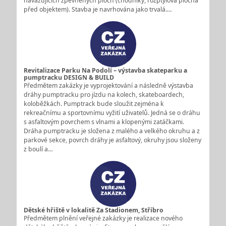
navazujících zpevněných ploch (chodníky, rozptylová plocha
před objektem). Stavba je navrhována jako trvalá.…
Revitalizace Parku Na Podolí – výstavba skateparku a
pumptracku DESIGN & BUILD
Předmětem zakázky je vyprojektování a následně výstavba
dráhy pumptracku pro jízdu na kolech, skateboardech,
koloběžkách. Pumptrack bude sloužit zejména k
rekreačnímu a sportovnímu vyžití uživatelů. Jedná se o dráhu
s asfaltovým povrchem s vlnami a klopenými zatáčkami.
Dráha pumptracku je složena z malého a velkého okruhu a z
parkové sekce, povrch dráhy je asfaltový, okruhy jsou složeny
z boulí a…
Dětské hřiště v lokalitě Za Stadionem, Stříbro
Předmětem plnění veřejné zakázky je realizace nového