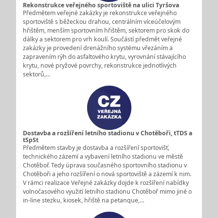
Rekonstrukce veřejného sportoviště na ulici Tyršova
Předmětem veřejné zakázky je rekonstrukce veřejného
sportoviště s běžeckou drahou, centrálním víceúčelovým
hřištěm, menším sportovním hřištěm, sektorem pro skok do
dálky a sektorem pro vrh koulí. Součástí předmět veřejné
zakázky je provedení drenážního systému vřezáním a
zapravením rýh do asfaltového krytu, vyrovnání stávajícího
krytu, nové pryžové povrchy, rekonstrukce jednotlivých
sektorů,…
Dostavba a rozšíření letního stadionu v Chotěboři, tTDS a
tSpSt
Předmětem stavby je dostavba a rozšíření sportovišť,
technického zázemí a vybavení letního stadionu ve městě
Chotěboř. Tedy úprava současného sportovního stadionu v
Chotěboři a jeho rozšíření o nová sportoviště a zázemí k nim.
V rámci realizace Veřejné zakázky dojde k rozšíření nabídky
volnočasového využití letního stadionu Chotěboř mimo jiné o
in-line stezku, kiosek, hřiště na petanque,…