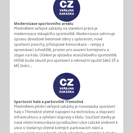
Modernizace sportovního areálu
Předmětem veřejné zakázky na stavební práce je
modernizace stávajícího sportoviště. Modernizace zahrnuje
úpravu obvodové betonové stěny s oplocením, nové
sportovní povrchy, přístupové komunikace – rampy a
vyrovnávací schodiště, prostor pro osazení kontejneru a
stojan na kola. Účelem je výstavba víceúčelového sportoviště.
Hřiště bude sloužit pro sportovní a rekreační využití žáků ZŠ a
MŠ Dolní…
Sportovní hala a parkoviště Třemošná
Předmětem plnění veřejné zakázky je novostavba sportovní
haly v Třemošné včetně napojení na technickou a dopravní
infrastrukturu a vyřešení dopravy v klidu. Součástí stavby je
nová místní komunikace (prodloužení ulice Lidické směrem k
ulice U Vodárny) včetně kolmých parkovacích stání a