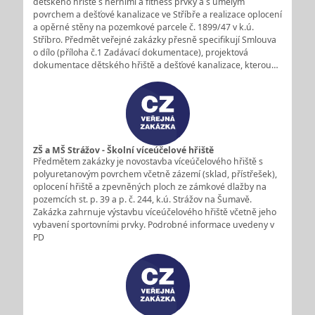
dětského hřiště s herními a fitness prvky a s umělým
povrchem a dešťové kanalizace ve Stříbře a realizace oplocení
a opěrné stěny na pozemkové parcele č. 1899/47 v k.ú.
Stříbro. Předmět veřejné zakázky přesně specifikují Smlouva
o dílo (příloha č.1 Zadávací dokumentace), projektová
dokumentace dětského hřiště a dešťové kanalizace, kterou…
ZŠ a MŠ Strážov - Školní víceúčelové hřiště
Předmětem zakázky je novostavba víceúčelového hřiště s
polyuretanovým povrchem včetně zázemí (sklad, přístřešek),
oplocení hřiště a zpevněných ploch ze zámkové dlažby na
pozemcích st. p. 39 a p. č. 244, k.ú. Strážov na Šumavě.
Zakázka zahrnuje výstavbu víceúčelového hřiště včetně jeho
vybavení sportovními prvky. Podrobné informace uvedeny v
PD