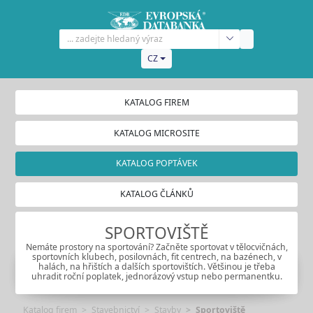
CZ
KATALOG FIREM
KATALOG MICROSITE
KATALOG POPTÁVEK
KATALOG ČLÁNKŮ
SPORTOVIŠTĚ
Nemáte prostory na sportování? Začněte sportovat v tělocvičnách,
sportovních klubech, posilovnách, fit centrech, na bazénech, v
halách, na hřištích a dalších sportovištích. Většinou je třeba
uhradit roční poplatek, jednorázový vstup nebo permanentku.
Katalog firem
Stavebnictví
Stavby
Sportoviště