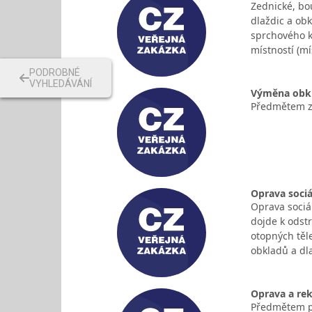
Zednické, bou
dlaždic a ob
sprchového k
místností (m
PODROBNÉ
VYHLEDÁVÁNÍ
Výměna obkl
Předmětem za
Oprava sociá
Oprava sociá
dojde k odst
otopných těl
obkladů a dl
Oprava a rek
Předmětem pl