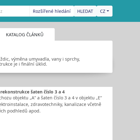
Rozšířené hledání
CZ
KATALOG ČLÁNKŮ
ždic, výměna umyvadla, vany i sprchy,
ukce je i finální úklid.
rekonstrukce šaten číslo 3 a 4
hozu objektu „A“ a šaten číslo 3 a 4 v objektu „E“
troinstalace, zdravotechniky, kanalizace včetně
vých podhledů apod.