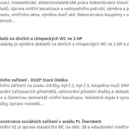
rací, instalatérské, elektroinstalatérské práce Rekonstrukce hlavní
kladů, úprava vnitřní kanalizace a vodovodního potrubí, výměna 
outu, vnitřního okna, výměna dveří atd. Rekonstrukce koupelny v s
ístnost…
adů na dívčích a chlapeckých WC ve 2.NP
kázky je výměna obkladů na dívčích a chlapeckých WC ve 2.NP a z
lního zařízení - DOZP Stará Oleška
lního zařízení na úseku údržby, byt č.2, byt č.3, koupelna muži II
ranění zařizovacích předmětů, odstranění původní dlažby a obkl
es a částečnou demontáž vnitřní kanalizace. Následně dojde k vyr
ažby, úpravu rozvodů…
onstrukce sociálních zařízení v areálu PL Šternberk
nění VZ je oprava stávajícího WC na odd. 3B a vybudování nového 