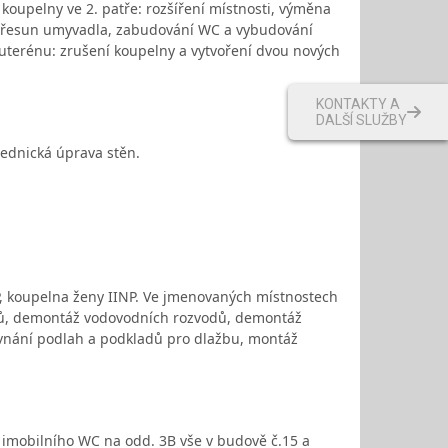
 koupelny ve 2. patře: rozšíření místnosti, výměna
a přesun umyvadla, zabudování WC a vybudování
uterénu: zrušení koupelny a vytvoření dvou nových
KONTAKTY A
DALŠÍ SLUŽBY
ednická úprava stěn.
NP, koupelna ženy IINP. Ve jmenovaných místnostech
adů, demontáž vodovodních rozvodů, demontáž
ovnání podlah a podkladů pro dlažbu, montáž
imobilního WC na odd. 3B vše v budově č.15 a