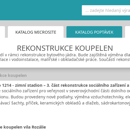
KATALOG MICROSITE
KATALOG POPTÁVEK
REKONSTRUKCE KOUPELEN
dí v rámci rekonstrukce bytového jádra. Bude zajištěná výměna dla
ace i vodoinstalace, malířské i obkladačské práce. Součástí rekonstr
kce koupelen
214 - zimní stadion – 3. část rekonstrukce sociálního zařízení a 
sociálního zařízení pro veřejnost v severovýchodní části dolního oc
ionu. Budou provedeny nové podlahy, výměna vzduchotechniky, elek
ávací šachty, příček, keramických obkladů a dlažeb, sádrokartono
 koupelen vila Rozálie