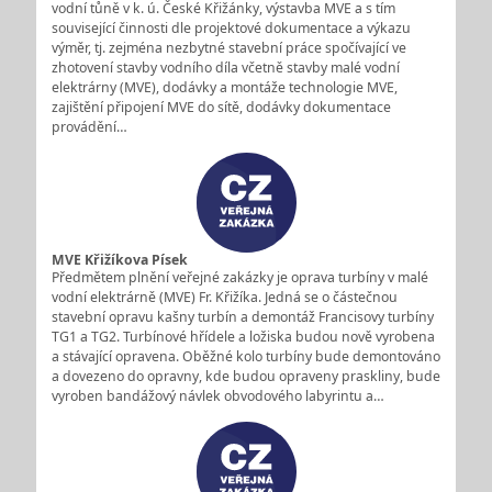
vodní tůně v k. ú. České Křižánky, výstavba MVE a s tím
související činnosti dle projektové dokumentace a výkazu
výměr, tj. zejména nezbytné stavební práce spočívající ve
zhotovení stavby vodního díla včetně stavby malé vodní
elektrárny (MVE), dodávky a montáže technologie MVE,
zajištění připojení MVE do sítě, dodávky dokumentace
provádění…
MVE Křižíkova Písek
Předmětem plnění veřejné zakázky je oprava turbíny v malé
vodní elektrárně (MVE) Fr. Křižíka. Jedná se o částečnou
stavební opravu kašny turbín a demontáž Francisovy turbíny
TG1 a TG2. Turbínové hřídele a ložiska budou nově vyrobena
a stávající opravena. Oběžné kolo turbíny bude demontováno
a dovezeno do opravny, kde budou opraveny praskliny, bude
vyroben bandážový návlek obvodového labyrintu a…