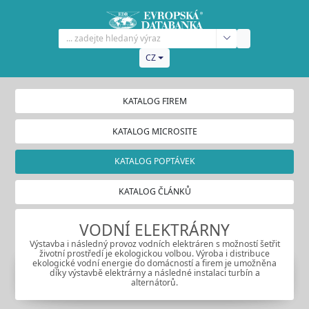
CZ
KATALOG FIREM
KATALOG MICROSITE
KATALOG POPTÁVEK
KATALOG ČLÁNKŮ
VODNÍ ELEKTRÁRNY
Výstavba i následný provoz vodních elektráren s možností šetřit
životní prostředí je ekologickou volbou. Výroba i distribuce
ekologické vodní energie do domácností a firem je umožněna
díky výstavbě elektrárny a následné instalaci turbín a
alternátorů.