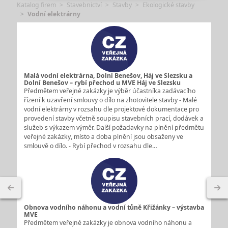
Katalog firem
Stavebnictví
Stavby
Ekologické stavby
Vodní elektrárny
Malá vodní elektrárna, Dolní Benešov, Háj ve Slezsku a
Dolní Benešov – rybí přechod u MVE Háj ve Slezsku
Předmětem veřejné zakázky je výběr účastníka zadávacího
řízení k uzavření smlouvy o dílo na zhotovitele stavby - Malé
vodní elektrárny v rozsahu dle projektové dokumentace pro
provedení stavby včetně soupisu stavebních prací, dodávek a
služeb s výkazem výměr. Další požadavky na plnění předmětu
veřejné zakázky, místo a doba plnění jsou obsaženy ve
smlouvě o dílo. - Rybí přechod v rozsahu dle…
Obnova vodního náhonu a vodní tůně Křižánky – výstavba
MVE
Předmětem veřejné zakázky je obnova vodního náhonu a