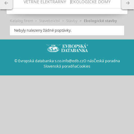
VĚTRNÉ ELEKTRÁRNY
EKOLOGICKÉ DOMY
Katalog firem
Stavebnictví
Stavby
Ekologické stavby
Nebyly nalezeny žádné poptávky.
© Evropská databanka s.r.o.
info@edb.cz
O nás
Česká poradna
Slovenská poradňa
Cookies