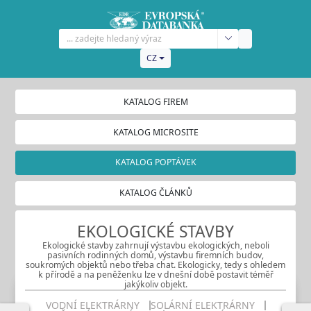
CZ
KATALOG FIREM
KATALOG MICROSITE
KATALOG POPTÁVEK
KATALOG ČLÁNKŮ
EKOLOGICKÉ STAVBY
Ekologické stavby zahrnují výstavbu ekologických, neboli
pasivních rodinných domů, výstavbu firemních budov,
soukromých objektů nebo třeba chat. Ekologicky, tedy s ohledem
k přírodě a na peněženku lze v dnešní době postavit téměř
jakýkoliv objekt.
VODNÍ ELEKTRÁRNY
SOLÁRNÍ ELEKTRÁRNY