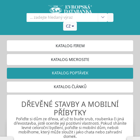
CZ
KATALOG FIREM
KATALOG MICROSITE
KATALOG POPTÁVEK
KATALOG ČLÁNKŮ
DŘEVĚNÉ STAVBY A MOBILNÍ
PŘÍBYTKY
Pořiďte si dům ze dřeva, ať už to bude srub, roubenka či jiná
dřevostavba, jistě oceníte její pozitivní vlastnosti. Pokud sháníte
levné celoroční bydlení, pořiďte si mobilní dům, neboli
mobilhome, který může sloužit i jako chata nebo zahradní
domek.