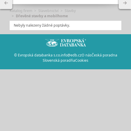
Katalog firem
Stavebnictví
Stavby
Dřevěné stavby a mobilhome
Nebyly nalezeny žádné poptávky.
© Evropská databanka s.r.o.
info@edb.cz
O nás
Česká poradna
Slovenská poradňa
Cookies