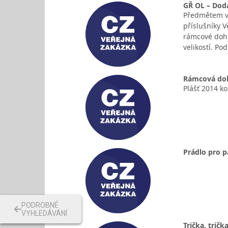
GŘ OL – Dod
Předmětem ve
příslušníky 
rámcové doho
velikostí. Po
Rámcová doho
Plášť 2014 ko
Prádlo pro p
PODROBNÉ
VYHLEDÁVÁNÍ
Trička, trič