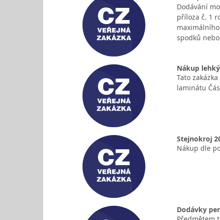
Dodávání mod
příloza č. 1
maximálního 
spodků nebo
Nákup lehký
Tato zakázka
laminátu Čás
Stejnokroj 2
Nákup dle p
Dodávky pers
Předmětem té