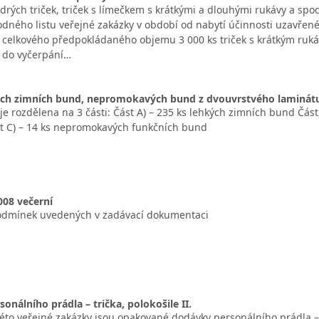
rých triček, triček s límečkem s krátkými a dlouhými rukávy a spo
 rodného listu veřejné zakázky v období od nabytí účinnosti uzavře
celkového předpokládaného objemu 3 000 ks triček s krátkým ruká
 do vyčerpání…
ch zimních bund, nepromokavých bund z dvouvrstvého laminát
 je rozdělena na 3 části: Část A) – 235 ks lehkých zimních bund Čá
t C) – 14 ks nepromokavých funkčních bund
008 večerní
odmínek uvedených v zadávací dokumentaci
onálního prádla – trička, polokošile II.
to veřejné zakázky jsou opakované dodávky personálního prádla – t