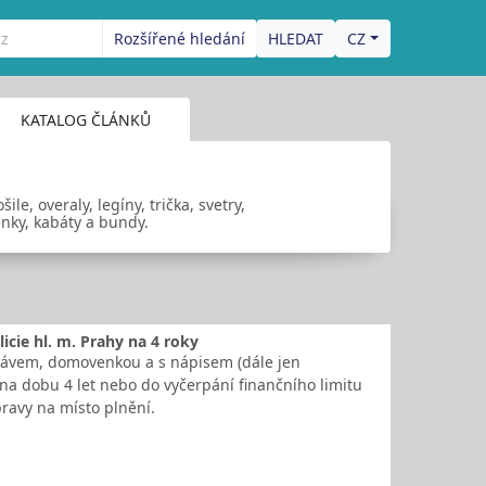
Rozšířené hledání
CZ
KATALOG ČLÁNKŮ
le, overaly, legíny, trička, svetry,
lenky, kabáty a bundy.
cie hl. m. Prahy na 4 roky
kávem, domovenkou a s nápisem (dále jen
 na dobu 4 let nebo do vyčerpání finančního limitu
pravy na místo plnění.