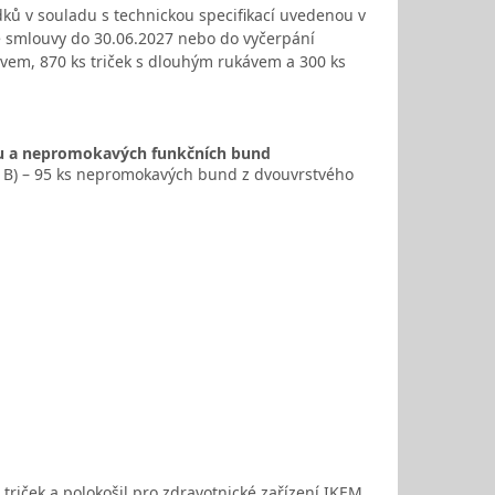
dků v souladu s technickou specifikací uvedenou v
né smlouvy do 30.06.2027 nebo do vyčerpání
vem, 870 ks triček s dlouhým rukávem a 300 ks
u a nepromokavých funkčních bund
st B) – 95 ks nepromokavých bund z dvouvrstvého
riček a polokošil pro zdravotnické zařízení IKEM.