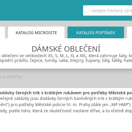
KATALOG MICROSITE
KATALOG POPTÁVEK
DÁMSKÉ OBLEČENÍ
lečení ve velikostech XS, S, M, L, XL a XXL, která zahrnuje šaty, koši
podní prádlo, čepice, tuniky, saka, blejzry, župany, šály, šátky, ha
uv a doplňky
odávky černých trik s krátkým rukávem pro potřeby Městské poli
řejné zakázky jsou dodávky černých bavlněných trik s krátkým ru
ění“) pro potřeby Městské policie hl. m. Prahy (dále jen „MP HMP“)
dy, podle toho, která ze skutečností nastane dříve, a to včetně do