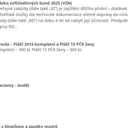
ávka softshellových bund 2025 (VZN)
řejné zakázky (dále také „VZ“) je zajištění dílčího plnění – dodáv
Vězeňské služby dle technické dokumentace včetně dopravy do míst
dy (dále také „RD“) na dobu 4 let od nabytí její účinnosti. Předp
dpisy RD…
da – Plášť 2014 kompletní a Plášť 15 PČR ženy
mpletní – 500 ks Plášť 15 PČR ženy – 300 ks
acienty - Anděl
ka s límečkem a spodky modré