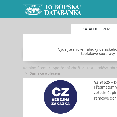
KATALOG FIREM
Využijte široké nabídky dámského ob
teplákové soupravy, s
Katalog firem
Spotřební zboží
Textil, oděvy, ob
Dámské oblečení
VZ 91625 – D
Předmětem ve
„předmět pln
rámcové doho