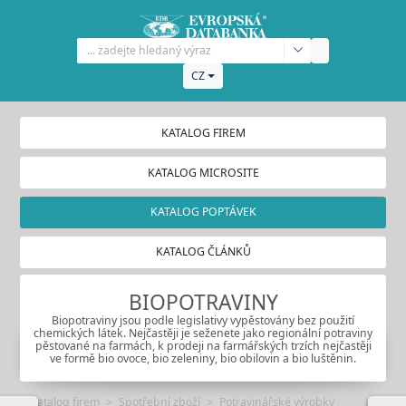
CZ
KATALOG FIREM
KATALOG MICROSITE
KATALOG POPTÁVEK
KATALOG ČLÁNKŮ
BIOPOTRAVINY
Biopotraviny jsou podle legislativy vypěstovány bez použití
chemických látek. Nejčastěji je seženete jako regionální potraviny
pěstované na farmách, k prodeji na farmářských trzích nejčastěji
ve formě bio ovoce, bio zeleniny, bio obilovin a bio luštěnin.
Katalog firem
Spotřební zboží
Potravinářské výrobky