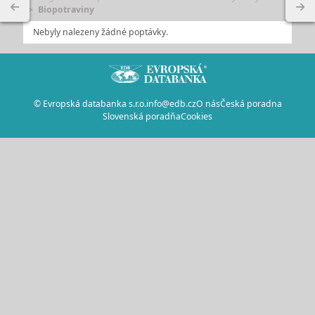
Biopotraviny
Nebyly nalezeny žádné poptávky.
© Evropská databanka s.r.o.
info@edb.cz
O nás
Česká poradna
Slovenská poradňa
Cookies