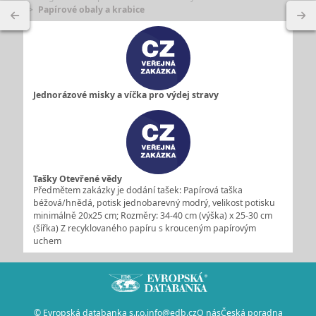
Papírové obaly a krabice
Jednorázové misky a víčka pro výdej stravy
Tašky Otevřené vědy
Předmětem zakázky je dodání tašek: Papírová taška
béžová/hnědá, potisk jednobarevný modrý, velikost potisku
minimálně 20x25 cm; Rozměry: 34-40 cm (výška) x 25-30 cm
(šířka) Z recyklovaného papíru s krouceným papírovým
uchem
© Evropská databanka s.r.o.
info@edb.cz
O nás
Česká poradna