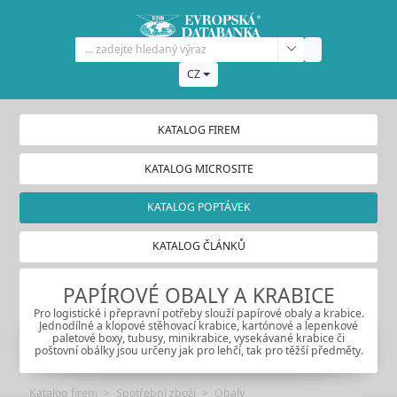
CZ
KATALOG FIREM
KATALOG MICROSITE
KATALOG POPTÁVEK
KATALOG ČLÁNKŮ
PAPÍROVÉ OBALY A KRABICE
Pro logistické i přepravní potřeby slouží papírové obaly a krabice.
Jednodílné a klopové stěhovací krabice, kartónové a lepenkové
paletové boxy, tubusy, minikrabice, vysekávané krabice či
poštovní obálky jsou určeny jak pro lehčí, tak pro těžší předměty.
Katalog firem
Spotřební zboží
Obaly