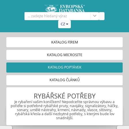
CZ
KATALOG FIREM
KATALOG MICROSITE
KATALOG POPTÁVEK
KATALOG ČLÁNKŮ
RYBÁŘSKÉ POTŘEBY
Je rybaření vašim koníčkem? Nepodceňte správnou výbavu a
pořiďte si potřebné rybářské pruty, navijáky, signalizátory, háčky,
sonary, umělé nástrahy, krmení, návnady, vlasce, síťoviny,
rybářská křesla a další nezbytné potřeby, s kterými bude lov
snadnější.