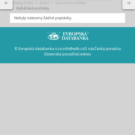
Katalog firem
Sport
Sportovní potřeby
Rybářské potřeby
Nebyly nalezeny žádné poptávky.
© Evropská databanka s.r.o.
info@edb.cz
O nás
Česká poradna
Slovenská poradňa
Cookies