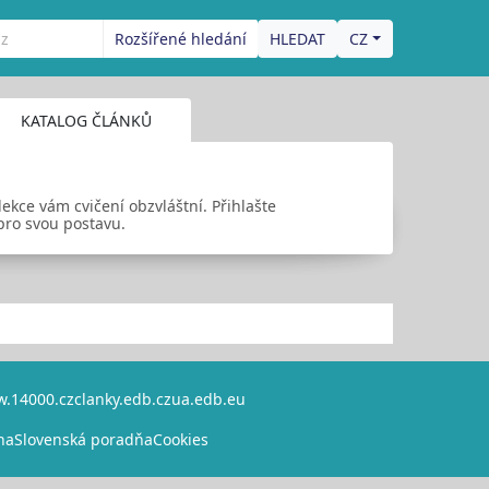
Rozšířené hledání
CZ
KATALOG ČLÁNKŮ
lekce vám cvičení obzvláštní. Přihlašte
pro svou postavu.
.14000.cz
clanky.edb.cz
ua.edb.eu
na
Slovenská poradňa
Cookies