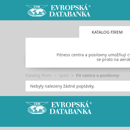
KATALOG FIREM
Fitness centra a posilovny umožňují cv
se proto na aero
Katalog firem
Sport
Fit centra a posilovny
Nebyly nalezeny žádné poptávky.