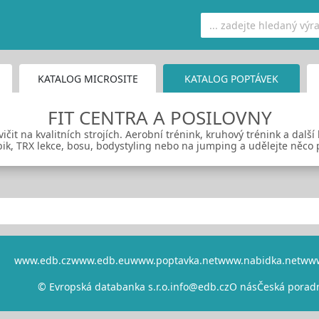
KATALOG MICROSITE
KATALOG POPTÁVEK
FIT CENTRA A POSILOVNY
ičit na kvalitních strojích. Aerobní trénink, kruhový trénink a další 
bik, TRX lekce, bosu, bodystyling nebo na jumping a udělejte něco 
www.edb.cz
www.edb.eu
www.poptavka.net
www.nabidka.net
www
© Evropská databanka s.r.o.
info@edb.cz
O nás
Česká porad