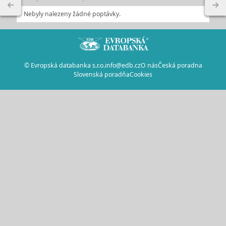
Nebyly nalezeny žádné poptávky.
© Evropská databanka s.r.o.
info@edb.cz
O nás
Česká poradna
Slovenská poradňa
Cookies