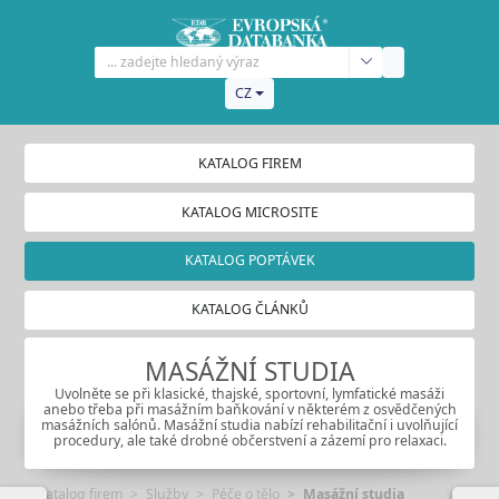
CZ
KATALOG FIREM
KATALOG MICROSITE
KATALOG POPTÁVEK
KATALOG ČLÁNKŮ
MASÁŽNÍ STUDIA
Uvolněte se při klasické, thajské, sportovní, lymfatické masáži
anebo třeba při masážním baňkování v některém z osvědčených
masážních salónů. Masážní studia nabízí rehabilitační i uvolňující
procedury, ale také drobné občerstvení a zázemí pro relaxaci.
Katalog firem
Služby
Péče o tělo
Masážní studia