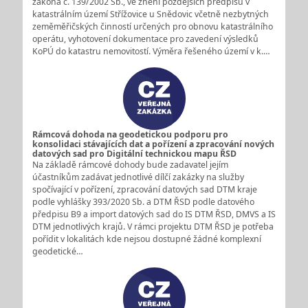
zákona č. 139/2002 Sb., ve znění pozdějších předpisů v
katastrálním území Střížovice u Snědovic včetně nezbytných
zeměměřičských činností určených pro obnovu katastrálního
operátu, vyhotovení dokumentace pro zavedení výsledků
KoPÚ do katastru nemovitostí. Výměra řešeného území v k.…
Rámcová dohoda na geodetickou podporu pro
konsolidaci stávajících dat a pořízení a zpracování nových
datových sad pro Digitální technickou mapu ŘSD
Na základě rámcové dohody bude zadavatel jejím
účastníkům zadávat jednotlivé dílčí zakázky na služby
spočívající v pořízení, zpracování datových sad DTM kraje
podle vyhlášky 393/2020 Sb. a DTM ŘSD podle datového
předpisu B9 a import datových sad do IS DTM ŘSD, DMVS a IS
DTM jednotlivých krajů. V rámci projektu DTM ŘSD je potřeba
pořídit v lokalitách kde nejsou dostupné žádné komplexní
geodetické…