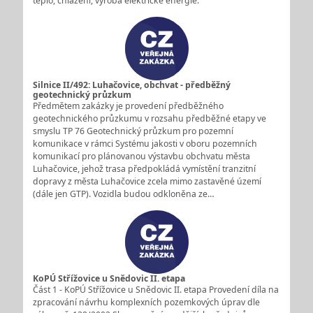
teplo, chlazení, výroba elektrické energie.
Silnice II/492: Luhačovice, obchvat - předběžný
geotechnický průzkum
Předmětem zakázky je provedení předběžného
geotechnického průzkumu v rozsahu předběžné etapy ve
smyslu TP 76 Geotechnický průzkum pro pozemní
komunikace v rámci Systému jakosti v oboru pozemních
komunikací pro plánovanou výstavbu obchvatu města
Luhačovice, jehož trasa předpokládá vymístění tranzitní
dopravy z města Luhačovice zcela mimo zastavěné území
(dále jen GTP). Vozidla budou odkloněna ze…
KoPÚ Střížovice u Snědovic II. etapa
Část 1 - KoPÚ Střížovice u Snědovic II. etapa Provedení díla na
zpracování návrhu komplexních pozemkových úprav dle