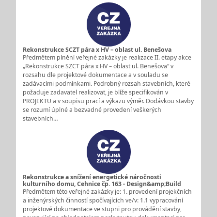
Rekonstrukce SCZT pára x HV – oblast ul. Benešova
Předmětem plnění veřejné zakázky je realizace II. etapy akce
„Rekonstrukce SZCT pára x HV – oblast ul. Benešova“ v
rozsahu dle projektové dokumentace a v souladu se
zadávacími podmínkami. Podrobný rozsah stavebních, které
požaduje zadavatel realizovat, je blíže specifikován v
PROJEKTU a v soupisu prací a výkazu výměr. Dodávkou stavby
se rozumí úplné a bezvadné provedení veškerých
stavebních…
Rekonstrukce a snížení energetické náročnosti
kulturního domu, Cehnice čp. 163 - Design&amp;Build
Předmětem této veřejné zakázky je: 1. provedení projekčních
a inženýrských činností spočívajících ve/v: 1.1 vypracování
projektové dokumentace ve stupni pro provádění stavby,