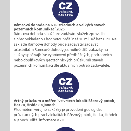
Rámcová dohoda na GTP středních a velkých staveb
pozemních komunikací 2025
Rámcová dohoda slouží pro zadávání služeb zpravidla
s předpokládanou hodnotou vyšší než 10 mil. Kč bez DPH. Na
základě Rámcové dohody bude zadavatel zadávat
účastníkům Rámcové dohody jednotlivé dílčí zakázky na
služby spočívající ve vyhotovení předběžných, podrobných
nebo doplňkových geotechnických průzkumů staveb
pozemních komunikací dle aktuálních potřeb zadavatele.
Vrtný průzkum a měření ve vrtech lokalit Březový potok,
Horka, Hrádek a Janoch
Předmětem veřejné zakázky je provedení geologicko-
průzkumných prací v lokalitách Březový potok, Horka, Hrádek
a Janoch. Bližší informace v ZD.