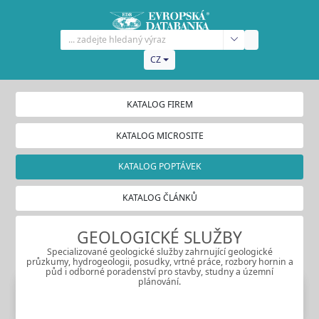
CZ
KATALOG FIREM
KATALOG MICROSITE
KATALOG POPTÁVEK
KATALOG ČLÁNKŮ
GEOLOGICKÉ SLUŽBY
Specializované geologické služby zahrnující geologické
průzkumy, hydrogeologii, posudky, vrtné práce, rozbory hornin a
půd i odborné poradenství pro stavby, studny a územní
plánování.