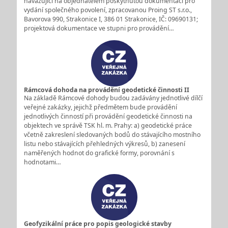
navazující na objednatelem poskytnutou dokumentaci pro
vydání společného povolení, zpracovanou Proing ST s.r.o.,
Bavorova 990, Strakonice I, 386 01 Strakonice, IČ: 09690131;
projektová dokumentace ve stupni pro provádění…
Rámcová dohoda na provádění geodetické činnosti II
Na základě Rámcové dohody budou zadávány jednotlivé dílčí
veřejné zakázky, jejichž předmětem bude provádění
jednotlivých činností při provádění geodetické činnosti na
objektech ve správě TSK hl. m. Prahy: a) geodetické práce
včetně zakreslení sledovaných bodů do stávajícího mostního
listu nebo stávajících přehledných výkresů, b) zanesení
naměřených hodnot do grafické formy, porovnání s
hodnotami…
Geofyzikální práce pro popis geologické stavby