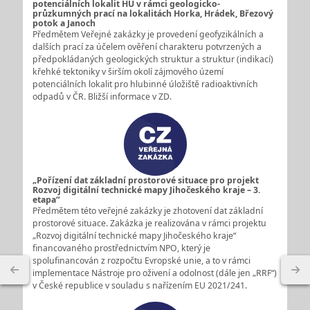
potenciálních lokalit HÚ v rámci geologicko-
průzkumných prací na lokalitách Horka, Hrádek, Březový
potok a Janoch
Předmětem Veřejné zakázky je provedení geofyzikálních a
dalších prací za účelem ověření charakteru potvrzených a
předpokládaných geologických struktur a struktur (indikací)
křehké tektoniky v širším okolí zájmového území
potenciálních lokalit pro hlubinné úložiště radioaktivních
odpadů v ČR. Bližší informace v ZD.
„Pořízení dat základní prostorové situace pro projekt
Rozvoj digitální technické mapy Jihočeského kraje – 3.
etapa“
Předmětem této veřejné zakázky je zhotovení dat základní
prostorové situace. Zakázka je realizována v rámci projektu
„Rozvoj digitální technické mapy Jihočeského kraje“
financovaného prostřednictvím NPO, který je
spolufinancován z rozpočtu Evropské unie, a to v rámci
implementace Nástroje pro oživení a odolnost (dále jen „RRF“)
v České republice v souladu s nařízením EU 2021/241.