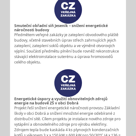
Smuteční obřadní síň Jeseník – snížení energetické
náročnosti budovy
Předmětem veřejné zakázky je zateplení obvodového pláště
budovy, včetně stavebních úprav střech zahrnujících jejich
zateplení, zateplení soklů objektu a ve výměně otvorových
výplní. Součástí předmětu plnění bude rovněž rekonstrukce
stávající elektroinstalace suterénu a úprava hromosvodů
celého objektu.
Energetické úspory a využití obnovitelných zdrojů
energie na budově ZŠ v obci Dobrá
Projekt řeší snížení energetické náročnosti provozu Základní
školy v obci Dobrá a snížení množství energie odebírané z
distribuční sítě. Cílem projektu je instalace nového zdroje pro
vytápění a obnovitelného zdroje pro výrobu elektřiny.
Zdrojem tepla bude kaskáda 4 ks plynových kondenzačních
kotlů s výkonem 3 x x 150 kW = 600 kW pro 50/30°C (4 x 136 =