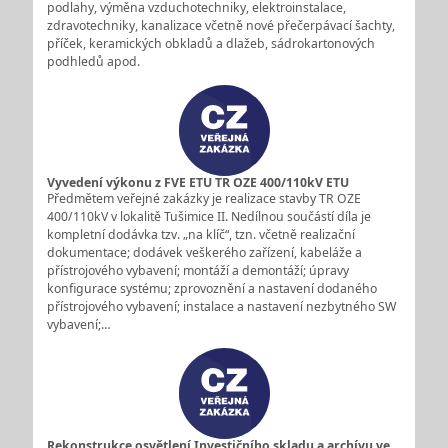
podlahy, výměna vzduchotechniky, elektroinstalace,
zdravotechniky, kanalizace včetně nové přečerpávací šachty,
příček, keramických obkladů a dlažeb, sádrokartonových
podhledů apod.
Vyvedení výkonu z FVE ETU TR OZE 400/110kV ETU
Předmětem veřejné zakázky je realizace stavby TR OZE
400/110kV v lokalitě Tušimice II. Nedílnou součástí díla je
kompletní dodávka tzv. „na klíč“, tzn. včetně realizační
dokumentace; dodávek veškerého zařízení, kabeláže a
přístrojového vybavení; montáží a demontáží; úpravy
konfigurace systému; zprovoznění a nastavení dodaného
přístrojového vybavení; instalace a nastavení nezbytného SW
vybavení;…
Rekonstrukce osvětlení Investičního skladu a archívu ve