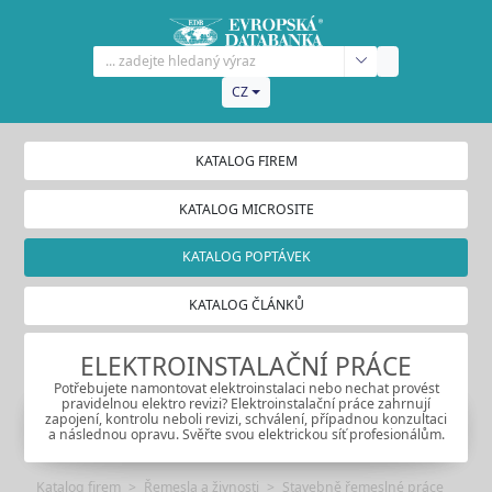
CZ
KATALOG FIREM
KATALOG MICROSITE
KATALOG POPTÁVEK
KATALOG ČLÁNKŮ
ELEKTROINSTALAČNÍ PRÁCE
Potřebujete namontovat elektroinstalaci nebo nechat provést
pravidelnou elektro revizi? Elektroinstalační práce zahrnují
zapojení, kontrolu neboli revizi, schválení, případnou konzultaci
a následnou opravu. Svěřte svou elektrickou síť profesionálům.
Katalog firem
Řemesla a živnosti
Stavebně řemeslné práce