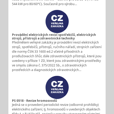
544 kW pro 80/60°C). Současně pro výrobu…
Provádění elektrických revizí spotřebičů, elektrických
strojů, přístrojů a zdravotnické techniky
Předmětem veřejné zakázky je provádění revizí elektrických
strojů, spotřebičů, přístrojů, ručního nářadí, strojních zařízení
dle normy ČSN 33 1600 ed.2 včetně přívodních a
prodlužovacích šňůr, dále zdravotnických přístrojů, které jsou
uvedeny v příloze 1 ZD, které jsou zdravotnickými prostředky
ve smyslu zákona č. 375/2022 Sb., o zdravotnických
prostředcích a diagnostických zdravotnických…
PS 0518 - Revize hromosvodů
Jedná se o provedení periodické revize (odborné prohlídky)
elektrického zařízení, tj. hromosvodů v uvedených objektech
třídy A a B (dále též „revize“) v rozsahu stanoveném platnými