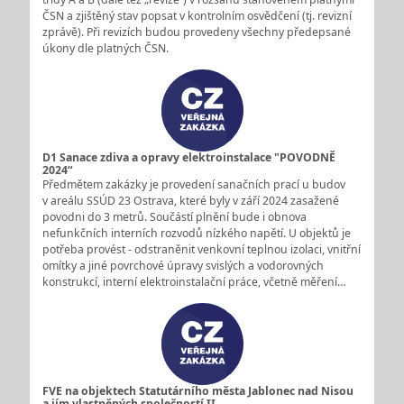
ČSN a zjištěný stav popsat v kontrolním osvědčení (tj. revizní
zprávě). Při revizích budou provedeny všechny předepsané
úkony dle platných ČSN.
D1 Sanace zdiva a opravy elektroinstalace "POVODNĚ
2024“
Předmětem zakázky je provedení sanačních prací u budov
v areálu SSÚD 23 Ostrava, které byly v září 2024 zasažené
povodni do 3 metrů. Součástí plnění bude i obnova
nefunkčních interních rozvodů nízkého napětí. U objektů je
potřeba provést - odstraněnit venkovní teplnou izolaci, vnitřní
omítky a jiné povrchové úpravy svislých a vodorovných
konstrukcí, interní elektroinstalační práce, včetně měření…
FVE na objektech Statutárního města Jablonec nad Nisou
a jím vlastněných společností II