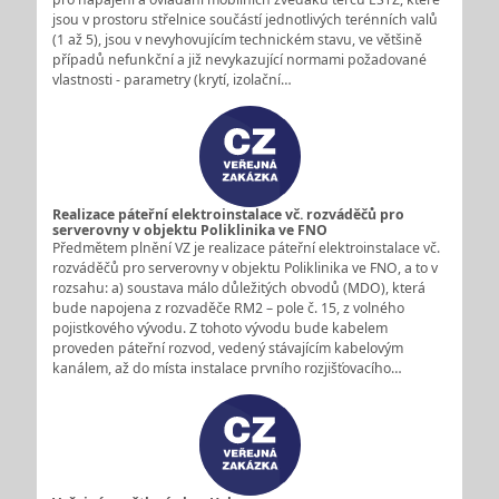
jsou v prostoru střelnice součástí jednotlivých terénních valů
(1 až 5), jsou v nevyhovujícím technickém stavu, ve většině
případů nefunkční a již nevykazující normami požadované
vlastnosti - parametry (krytí, izolační…
Realizace páteřní elektroinstalace vč. rozváděčů pro
serverovny v objektu Poliklinika ve FNO
Předmětem plnění VZ je realizace páteřní elektroinstalace vč.
rozváděčů pro serverovny v objektu Poliklinika ve FNO, a to v
rozsahu: a) soustava málo důležitých obvodů (MDO), která
bude napojena z rozvaděče RM2 – pole č. 15, z volného
pojistkového vývodu. Z tohoto vývodu bude kabelem
proveden páteřní rozvod, vedený stávajícím kabelovým
kanálem, až do místa instalace prvního rozjišťovacího…