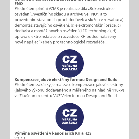
FNO
Předmětem plnění VZMR je realizace díla „Rekonstrukce
osvětlení Investičního skladu a archívu ve FNO“, a to
provedením stavebních prací, dodávek a služeb v rozsahu: a)
demontáž stávajícího osvětlení, b) elektromontážní práce, c)
dodávka a montáž nového osvětlení (LED technologie), d)
úprava elektroinstalace: z rozvaděče RH budou nataženy
nové napájecí kabely pro technologické rozvaděče…
Kompenzace jalové elektřiny formou Design and Build
Předmětem zakázky je realizace kompenzace jalové elektřiny
(jalového výkonu dodávaného a měřeného na hladině 110kV)
ve Zkušebním centru VUZ Velim formou Design and Build
Výměna osvětlení v kancelářích KH a HZS
viz.ZD