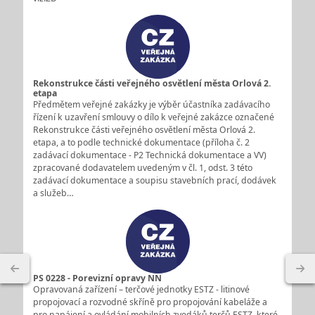
Rekonstrukce části veřejného osvětlení města Orlová 2.
etapa
Předmětem veřejné zakázky je výběr účastníka zadávacího
řízení k uzavření smlouvy o dílo k veřejné zakázce označené
Rekonstrukce části veřejného osvětlení města Orlová 2.
etapa, a to podle technické dokumentace (příloha č. 2
zadávací dokumentace - P2 Technická dokumentace a VV)
zpracované dodavatelem uvedeným v čl. 1, odst. 3 této
zadávací dokumentace a soupisu stavebních prací, dodávek
a služeb…
PS 0228 - Porevizní opravy NN
Opravovaná zařízení – terčové jednotky ESTZ - litinové
propojovací a rozvodné skříně pro propojování kabeláže a
pro napájení a ovládání mobilních zvedáků terčů ESTZ, které