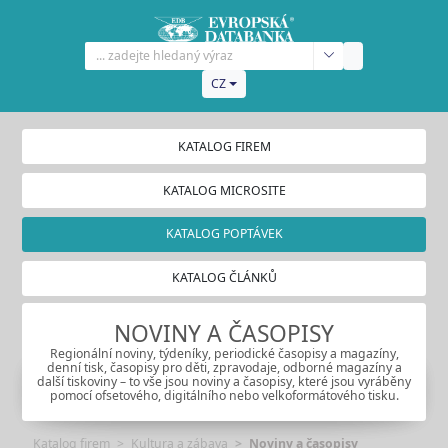
CZ
KATALOG FIREM
KATALOG MICROSITE
KATALOG POPTÁVEK
KATALOG ČLÁNKŮ
NOVINY A ČASOPISY
Regionální noviny, týdeníky, periodické časopisy a magazíny,
denní tisk, časopisy pro děti, zpravodaje, odborné magazíny a
další tiskoviny – to vše jsou noviny a časopisy, které jsou vyráběny
pomocí ofsetového, digitálního nebo velkoformátového tisku.
Katalog firem
Kultura a zábava
Noviny a časopisy