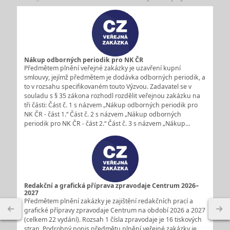
Nákup odborných periodik pro NK ČR
Předmětem plnění veřejné zakázky je uzavření kupní
smlouvy, jejímž předmětem je dodávka odborných periodik, a
to v rozsahu specifikovaném touto Výzvou. Zadavatel se v
souladu s § 35 zákona rozhodl rozdělit veřejnou zakázku na
tři části: Část č. 1 s názvem „Nákup odborných periodik pro
NK ČR - část 1.“ Část č. 2 s názvem „Nákup odborných
periodik pro NK ČR - část 2.“ Část č. 3 s názvem „Nákup…
Redakční a grafická příprava zpravodaje Centrum 2026–
2027
Předmětem plnění zakázky je zajištění redakčních prací a
grafické přípravy zpravodaje Centrum na období 2026 a 2027
(celkem 22 vydání). Rozsah 1 čísla zpravodaje je 16 tiskových
stran. Podrobný popis předmětu plnění veřejné zakázky je