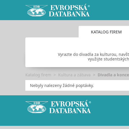
KATALOG FIREM
Vyrazte do divadla za kulturou, navš
využijte studentských
Katalog firem
Kultura a zábava
Divadla a konce
Nebyly nalezeny žádné poptávky.