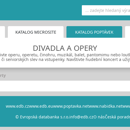
KATALOG MICROSITE
KATALOG POPTÁVEK
DIVADLA A OPERY
tivte operu, operetu, činohru, muzikál, balet, pantomimu nebo lout
 či seniorských slev na vstupenky. Navštivte hudební koncert a užij
rty
www.edb.cz
www.edb.eu
www.poptavka.net
www.nabidka.net
www
© Evropská databanka s.r.o.
info@edb.cz
O nás
Česká porad