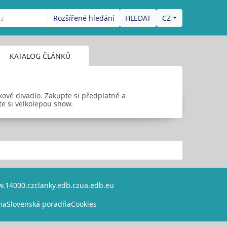
Rozšířené hledání
CZ
KATALOG ČLÁNKŮ
kové divadlo. Zakupte si předplatné a
te si velkolepou show.
.14000.cz
clanky.edb.cz
ua.edb.eu
na
Slovenská poradňa
Cookies