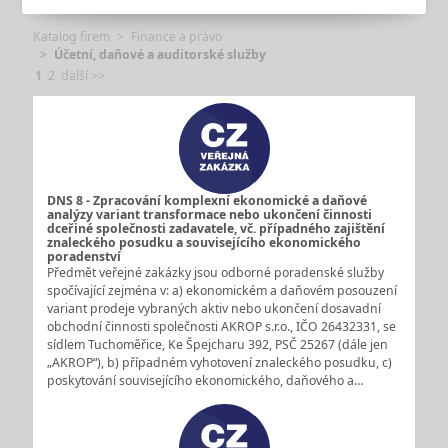
Katalog firem
Finance a právo
Účetní, daňové a auditorské služby
1
2
další >>
DNS 8 - Zpracování komplexní ekonomické a daňové
analýzy variant transformace nebo ukončení činnosti
dceřiné společnosti zadavatele, vč. případného zajištění
znaleckého posudku a souvisejícího ekonomického
poradenství
Předmět veřejné zakázky jsou odborné poradenské služby
spočívající zejména v: a) ekonomickém a daňovém posouzení
variant prodeje vybraných aktiv nebo ukončení dosavadní
obchodní činnosti společnosti AKROP s.r.o., IČO 26432331, se
sídlem Tuchoměřice, Ke Špejcharu 392, PSČ 25267 (dále jen
„AKROP“), b) případném vyhotovení znaleckého posudku, c)
poskytování souvisejícího ekonomického, daňového a…