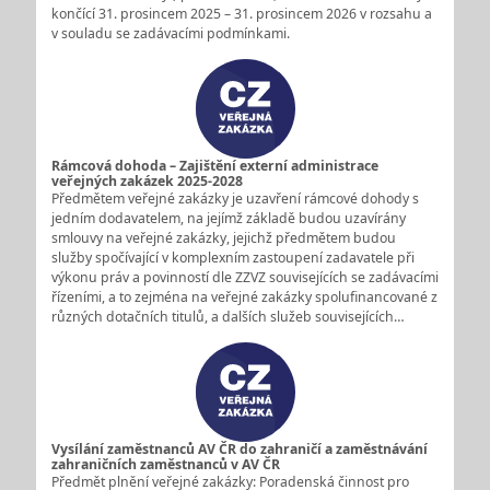
končící 31. prosincem 2025 – 31. prosincem 2026 v rozsahu a
v souladu se zadávacími podmínkami.
Rámcová dohoda – Zajištění externí administrace
veřejných zakázek 2025-2028
Předmětem veřejné zakázky je uzavření rámcové dohody s
jedním dodavatelem, na jejímž základě budou uzavírány
smlouvy na veřejné zakázky, jejichž předmětem budou
služby spočívající v komplexním zastoupení zadavatele při
výkonu práv a povinností dle ZZVZ souvisejících se zadávacími
řízeními, a to zejména na veřejné zakázky spolufinancované z
různých dotačních titulů, a dalších služeb souvisejících…
Vysílání zaměstnanců AV ČR do zahraničí a zaměstnávání
zahraničních zaměstnanců v AV ČR
Předmět plnění veřejné zakázky: Poradenská činnost pro