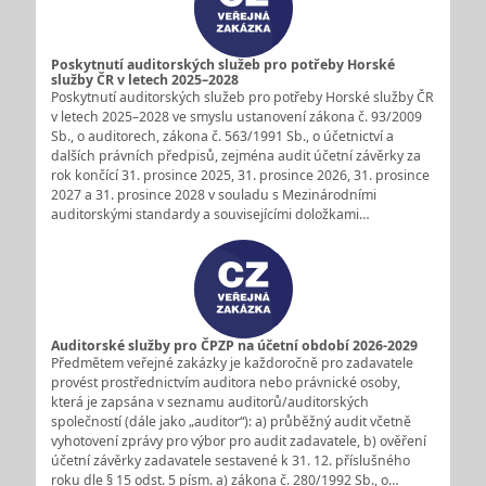
Poskytnutí auditorských služeb pro potřeby Horské
služby ČR v letech 2025–2028
Poskytnutí auditorských služeb pro potřeby Horské služby ČR
v letech 2025–2028 ve smyslu ustanovení zákona č. 93/2009
Sb., o auditorech, zákona č. 563/1991 Sb., o účetnictví a
dalších právních předpisů, zejména audit účetní závěrky za
rok končící 31. prosince 2025, 31. prosince 2026, 31. prosince
2027 a 31. prosince 2028 v souladu s Mezinárodními
auditorskými standardy a souvisejícími doložkami…
Auditorské služby pro ČPZP na účetní období 2026-2029
Předmětem veřejné zakázky je každoročně pro zadavatele
provést prostřednictvím auditora nebo právnické osoby,
která je zapsána v seznamu auditorů/auditorských
společností (dále jako „auditor“): a) průběžný audit včetně
vyhotovení zprávy pro výbor pro audit zadavatele, b) ověření
účetní závěrky zadavatele sestavené k 31. 12. příslušného
roku dle § 15 odst. 5 písm. a) zákona č. 280/1992 Sb., o…