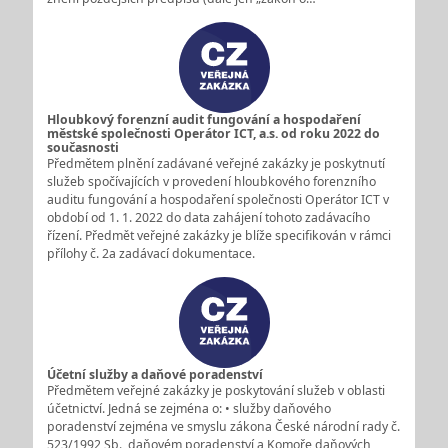
Hloubkový forenzní audit fungování a hospodaření
městské společnosti Operátor ICT, a.s. od roku 2022 do
současnosti
Předmětem plnění zadávané veřejné zakázky je poskytnutí
služeb spočívajících v provedení hloubkového forenzního
auditu fungování a hospodaření společnosti Operátor ICT v
období od 1. 1. 2022 do data zahájení tohoto zadávacího
řízení. Předmět veřejné zakázky je blíže specifikován v rámci
přílohy č. 2a zadávací dokumentace.
Účetní služby a daňové poradenství
Předmětem veřejné zakázky je poskytování služeb v oblasti
účetnictví. Jedná se zejména o: • služby daňového
poradenství zejména ve smyslu zákona České národní rady č.
523/1992 Sb., daňovém poradenství a Komoře daňových