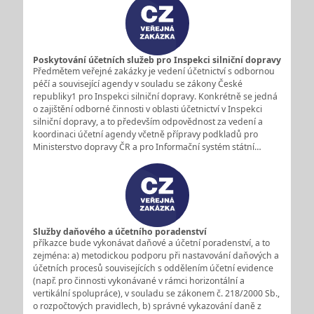
Poskytování účetních služeb pro Inspekci silniční dopravy
Předmětem veřejné zakázky je vedení účetnictví s odbornou
péčí a související agendy v souladu se zákony České
republiky1 pro Inspekci silniční dopravy. Konkrétně se jedná
o zajištění odborné činnosti v oblasti účetnictví v Inspekci
silniční dopravy, a to především odpovědnost za vedení a
koordinaci účetní agendy včetně přípravy podkladů pro
Ministerstvo dopravy ČR a pro Informační systém státní…
Služby daňového a účetního poradenství
příkazce bude vykonávat daňové a účetní poradenství, a to
zejména: a) metodickou podporu při nastavování daňových a
účetních procesů souvisejících s oddělením účetní evidence
(např. pro činnosti vykonávané v rámci horizontální a
vertikální spolupráce), v souladu se zákonem č. 218/2000 Sb.,
o rozpočtových pravidlech, b) správné vykazování daně z