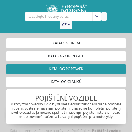
CZ
KATALOG FIREM
KATALOG MICROSITE
KATALOG POPTÁVEK
KATALOG ČLÁNKŮ
POJIŠTĚNÍ VOZIDEL
Každý zodpovědný řidič by si měl sjednat zákonem dané povinné
ručení, volitelné havarijní pojištění, případně kompletní pojištění
svého vozidla. Je možné sjednat i havarijní pojištění starších vozů
nebo povinné ručení a havarijní pojištění pro motocykly.
Katalog firem
Finance a právo
Pojištění
Pojištění vozidel