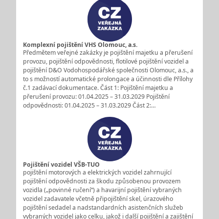
Komplexní pojištění VHS Olomouc, a.s.
Předmětem veřejné zakázky je pojištění majetku a přerušení
provozu, pojištění odpovědnosti, flotilové pojištění vozidel a
pojištění D&O Vodohospodářské společnosti Olomouc, a.s., a
to s možností automatické prolongace a účinnosti dle Přílohy
č.1 zadávací dokumentace. Část 1: Pojištění majetku a
přerušení provozu: 01.04.2025 – 31.03.2029 Pojištění
odpovědnosti: 01.04.2025 – 31.03.2029 Část 2:…
Pojištění vozidel VŠB-TUO
pojištění motorových a elektrických vozidel zahrnující
pojištění odpovědnosti za škodu způsobenou provozem
vozidla („povinné ručení“) a havarijní pojištění vybraných
vozidel zadavatele včetně připojištění skel, úrazového
pojištění sedadel a nadstandardních asistenčních služeb
vybraných vozidel jako celku, jakož i další pojištění a zajištění