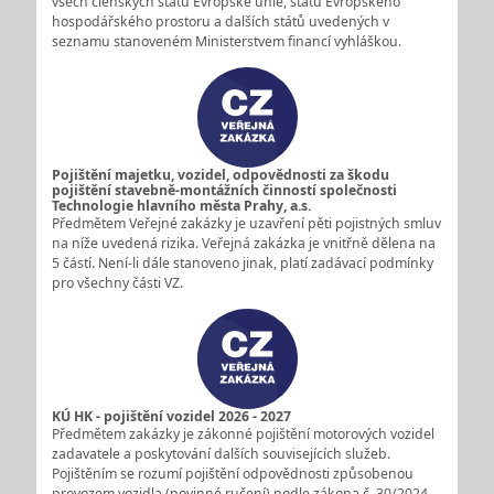
všech členských států Evropské unie, států Evropského
hospodářského prostoru a dalších států uvedených v
seznamu stanoveném Ministerstvem financí vyhláškou.
Pojištění majetku, vozidel, odpovědnosti za škodu
pojištění stavebně-montážních činností společnosti
Technologie hlavního města Prahy, a.s.
Předmětem Veřejné zakázky je uzavření pěti pojistných smluv
na níže uvedená rizika. Veřejná zakázka je vnitřně dělena na
5 částí. Není-li dále stanoveno jinak, platí zadávací podmínky
pro všechny části VZ.
KÚ HK - pojištění vozidel 2026 - 2027
Předmětem zakázky je zákonné pojištění motorových vozidel
zadavatele a poskytování dalších souvisejících služeb.
Pojištěním se rozumí pojištění odpovědnosti způsobenou
provozem vozidla (povinné ručení) podle zákona č. 30/2024