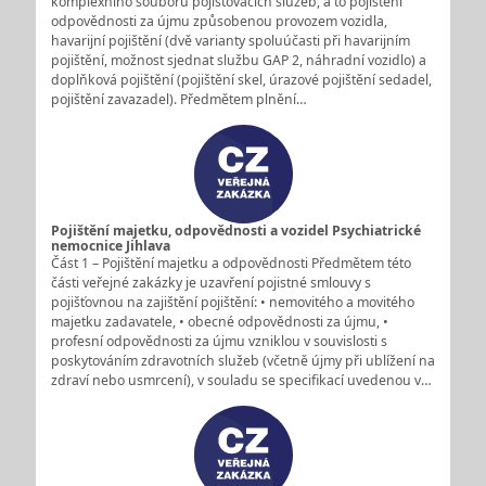
komplexního souboru pojišťovacích služeb, a to pojištění
odpovědnosti za újmu způsobenou provozem vozidla,
havarijní pojištění (dvě varianty spoluúčasti při havarijním
pojištění, možnost sjednat službu GAP 2, náhradní vozidlo) a
doplňková pojištění (pojištění skel, úrazové pojištění sedadel,
pojištění zavazadel). Předmětem plnění…
Pojištění majetku, odpovědnosti a vozidel Psychiatrické
nemocnice Jihlava
Část 1 – Pojištění majetku a odpovědnosti Předmětem této
části veřejné zakázky je uzavření pojistné smlouvy s
pojišťovnou na zajištění pojištění: • nemovitého a movitého
majetku zadavatele, • obecné odpovědnosti za újmu, •
profesní odpovědnosti za újmu vzniklou v souvislosti s
poskytováním zdravotních služeb (včetně újmy při ublížení na
zdraví nebo usmrcení), v souladu se specifikací uvedenou v…