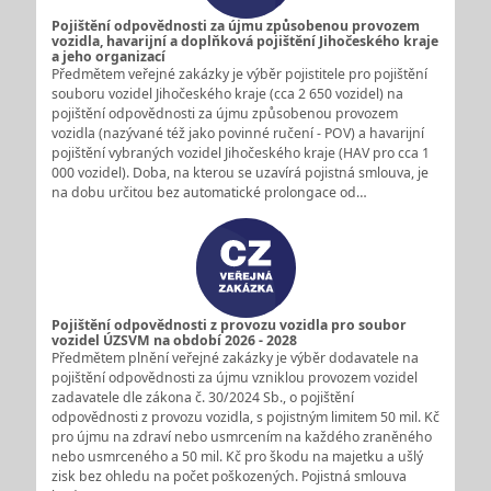
Pojištění odpovědnosti za újmu způsobenou provozem
vozidla, havarijní a doplňková pojištění Jihočeského kraje
a jeho organizací
Předmětem veřejné zakázky je výběr pojistitele pro pojištění
souboru vozidel Jihočeského kraje (cca 2 650 vozidel) na
pojištění odpovědnosti za újmu způsobenou provozem
vozidla (nazývané též jako povinné ručení - POV) a havarijní
pojištění vybraných vozidel Jihočeského kraje (HAV pro cca 1
000 vozidel). Doba, na kterou se uzavírá pojistná smlouva, je
na dobu určitou bez automatické prolongace od…
Pojištění odpovědnosti z provozu vozidla pro soubor
vozidel ÚZSVM na období 2026 - 2028
Předmětem plnění veřejné zakázky je výběr dodavatele na
pojištění odpovědnosti za újmu vzniklou provozem vozidel
zadavatele dle zákona č. 30/2024 Sb., o pojištění
odpovědnosti z provozu vozidla, s pojistným limitem 50 mil. Kč
pro újmu na zdraví nebo usmrcením na každého zraněného
nebo usmrceného a 50 mil. Kč pro škodu na majetku a ušlý
zisk bez ohledu na počet poškozených. Pojistná smlouva