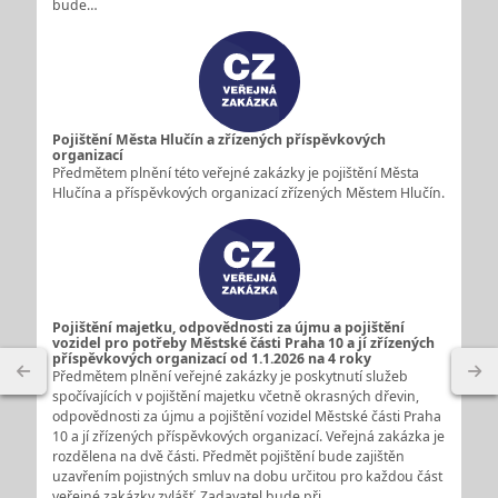
bude…
Pojištění Města Hlučín a zřízených příspěvkových
organizací
Předmětem plnění této veřejné zakázky je pojištění Města
Hlučína a příspěvkových organizací zřízených Městem Hlučín.
Pojištění majetku, odpovědnosti za újmu a pojištění
vozidel pro potřeby Městské části Praha 10 a jí zřízených
příspěvkových organizací od 1.1.2026 na 4 roky
Předmětem plnění veřejné zakázky je poskytnutí služeb
spočívajících v pojištění majetku včetně okrasných dřevin,
odpovědnosti za újmu a pojištění vozidel Městské části Praha
10 a jí zřízených příspěvkových organizací. Veřejná zakázka je
rozdělena na dvě části. Předmět pojištění bude zajištěn
uzavřením pojistných smluv na dobu určitou pro každou část
veřejné zakázky zvlášť. Zadavatel bude při…