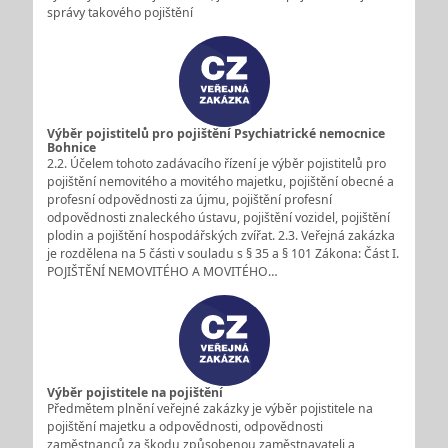
správy takového pojištění
Výběr pojistitelů pro pojištění Psychiatrické nemocnice
Bohnice
2.2. Účelem tohoto zadávacího řízení je výběr pojistitelů pro
pojištění nemovitého a movitého majetku, pojištění obecné a
profesní odpovědnosti za újmu, pojištění profesní
odpovědnosti znaleckého ústavu, pojištění vozidel, pojištění
plodin a pojištění hospodářských zvířat. 2.3. Veřejná zakázka
je rozdělena na 5 části v souladu s § 35 a § 101 Zákona: Část I.
POJIŠTĚNÍ NEMOVITÉHO A MOVITÉHO…
Výběr pojistitele na pojištění
Předmětem plnění veřejné zakázky je výběr pojistitele na
pojištění majetku a odpovědnosti, odpovědnosti
zaměstnanců za škodu způsobenou zaměstnavateli a