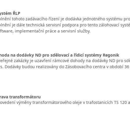
systém ŘLP
nění tohoto zadávacího řízení je dodávka jednotného systému pro z
nění je dále technická servisní podpora pro tento zálohovací syst
ftware, implementační práce a servisní služby.
oda na dodávky ND pro sdělovací a řídicí systémy Regonik
řejné zakázky je uzavření rámcové dohody na dodávky ND pro sdělo
a.s. Dodávky budou realizovány do Zásobovacího centra v období 3
prava transformátoru
rovedení výměny transformátorového oleje v trafostanicích TS 120 a