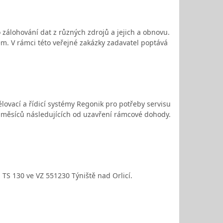
álohování dat z různých zdrojů a jejich a obnovu.
ém. V rámci této veřejné zakázky zadavatel poptává
vací a řídicí systémy Regonik pro potřeby servisu
6 měsíců následujících od uzavření rámcové dohody.
 TS 130 ve VZ 551230 Týniště nad Orlicí.