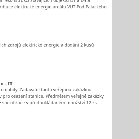
 rekonstrukci stávajících objektů D1 a D4 a
ibuce elektrické energie areálu VUT Pod Palackého
ích zdrojů elektrické energie a dodáni 2 kusů
 – III
romobily. Zadavatel touto veřejnou zakázkou
v pro osazení stanice. Předmětem veřejné zakázky
é specifikace v předpokládaném množství 12 ks.