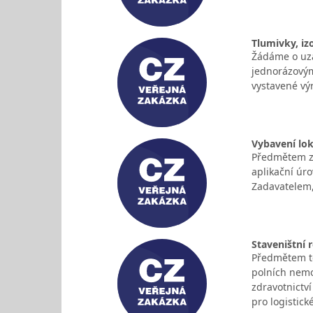
Tlumivky, iz
Žádáme o uza
jednorázovým
vystavené vý
Vybavení lok
Předmětem za
aplikační úro
Zadavatelem,
Staveništní 
Předmětem té
polních nemo
zdravotnictv
pro logistic