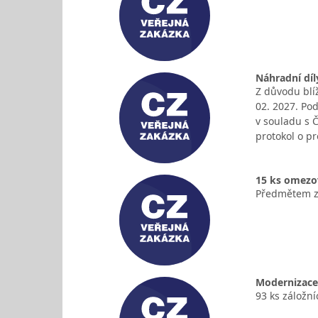
Náhradní díl
Z důvodu blí
02. 2027. Po
v souladu s 
protokol o p
15 ks omezo
Předmětem za
Modernizace 
93 ks záložní