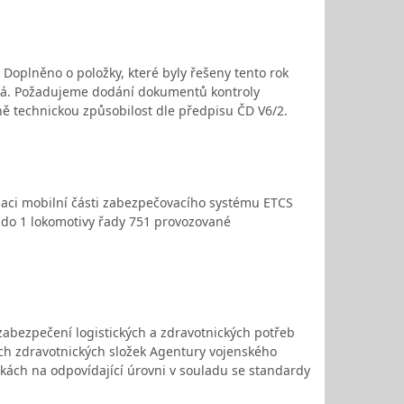
oplněno o položky, které byly řešeny tento rok
vá. Požadujeme dodání dokumentů kontroly
ě technickou způsobilost dle předpisu ČD V6/2.
laci mobilní části zabezpečovacího systému ETCS
) do 1 lokomotivy řady 751 provozované
abezpečení logistických a zdravotnických potřeb
h zdravotnických složek Agentury vojenského
nkách na odpovídající úrovni v souladu se standardy