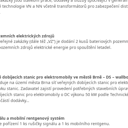
kázky jsou stavební práce, dodávky a služby spočívající v generální
 technologie VN a NN včetně transformátorů pro zabezpečení distr
.
emních elektrických zdrojů
řejné zakázky (dále též „VZ“) je dodání 2 kusů bateriových pozemn
ozemních zdrojů elektrické energie pro spouštění letadel.
ě dobíjecích stanic pro elektromobily ve městě Brně – DS – wallbox
duje na území města Brna síť veřejných dobíjecích stanic pro elekt
ku stanic. Zadavatel zajistí provedení potřebných stavebních úpra
íjecích stanic pro elektromobily o DC výkonu 50 kW podle Technick
částí dodávky…
álu a mobilní rentgenový systém
 pořízení 1 ks rušičky signálu a 1 ks mobilního rentgenu.