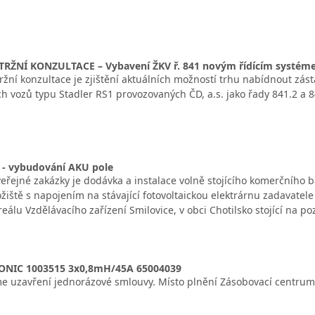
RŽNÍ KONZULTACE – Vybavení ŽKV ř. 841 novým řídícím systémem
žní konzultace je zjištění aktuálních možností trhu nabídnout zá
h vozů typu Stadler RS1 provozovaných ČD, a.s. jako řady 841.2 a 8
 - vybudování AKU pole
řejné zakázky je dodávka a instalace volně stojícího komerčního b
ožiště s napojením na stávající fotovoltaickou elektrárnu zadavatel
eálu Vzdělávacího zařízení Smilovice, v obci Chotilsko stojící na p
ONIC 1003515 3x0,8mH/45A 65004039
 uzavření jednorázové smlouvy. Místo plnění Zásobovací centrum 