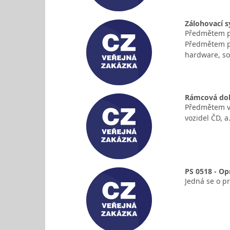
Zálohovací 
Předmětem pl
Předmětem pl
hardware, so
Rámcová doh
Předmětem ve
vozidel ČD, 
PS 0518 - O
Jedná se o p