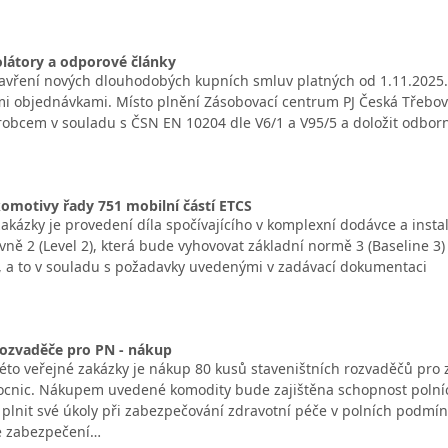
olátory a odporové články
vření nových dlouhodobých kupních smluv platných od 1.11.2025. D
i objednávkami. Místo plnění Zásobovací centrum PJ Česká Třebo
robcem v souladu s ČSN EN 10204 dle V6/1 a V95/5 a doložit odborn
omotivy řady 751 mobilní částí ETCS
kázky je provedení díla spočívajícího v komplexní dodávce a insta
vně 2 (Level 2), která bude vyhovovat základní normě 3 (Baseline 3
 a to v souladu s požadavky uvedenými v zadávací dokumentaci
rozvaděče pro PN - nákup
to veřejné zakázky je nákup 80 kusů staveništních rozvaděčů pro z
cnic. Nákupem uvedené komodity bude zajištěna schopnost polníc
í plnit své úkoly při zabezpečování zdravotní péče v polních podmí
ké zabezpečení…