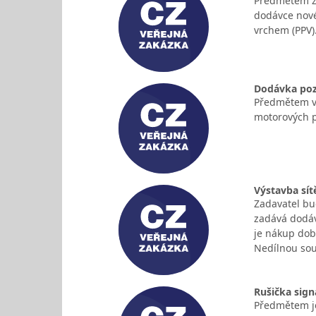
Předmětem za
dodávce nové
vrchem (PPV)
Dodávka poz
Předmětem ve
motorových p
Výstavba sít
Zadavatel bu
zadává dodáv
je nákup dob
Nedílnou sou
Rušička sign
Předmětem je