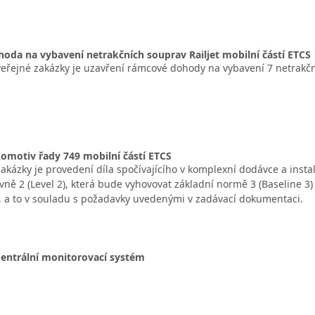
da na vybavení netrakčních souprav Railjet mobilní částí ETCS
řejné zakázky je uzavření rámcové dohody na vybavení 7 netrakč
omotiv řady 749 mobilní částí ETCS
kázky je provedení díla spočívajícího v komplexní dodávce a insta
ovně 2 (Level 2), která bude vyhovovat základní normě 3 (Baseline 3
 a to v souladu s požadavky uvedenými v zadávací dokumentaci.
entrální monitorovací systém