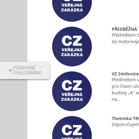
PŘEDBĚŽNÁ T
Předmětem tr
do motorovýc
PODROBNÉ
VYHLEDÁVÁNÍ
VZ Smilovice
Předmětem ve
pro řízení úl
budovy „A“ ar
na…
Tlumivka TR
Doporučujeme