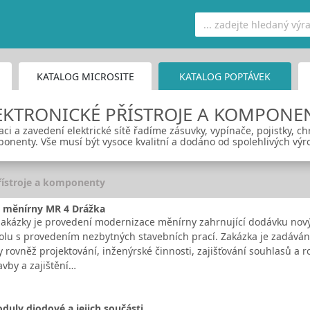
KATALOG MICROSITE
KATALOG POPTÁVEK
EKTRONICKÉ PŘÍSTROJE A KOMPONE
 a zavedení elektrické sítě řadíme zásuvky, vypínače, pojistky, chrán
onenty. Vše musí být vysoce kvalitní a dodáno od spolehlivých výr
řístroje a komponenty
 měnírny MR 4 Drážka
kázky je provedení modernizace měnírny zahrnující dodávku nov
olu s provedením nezbytných stavebních prací. Zakázka je zadáván
y rovněž projektování, inženýrské činnosti, zajišťování souhlasů a
avby a zajištění…
oduly diodové a jejich součásti