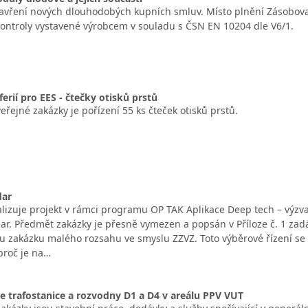
vření nových dlouhodobých kupních smluv. Místo plnění Zásobova
ntroly vystavené výrobcem v souladu s ČSN EN 10204 dle V6/1.
ferií pro EES - čtečky otisků prstů
řejné zakázky je pořízení 55 ks čteček otisků prstů.
dar
alizuje projekt v rámci programu OP TAK Aplikace Deep tech – výzv
ar. Předmět zakázky je přesně vymezen a popsán v Příloze č. 1 zad
ou zakázku malého rozsahu ve smyslu ZZVZ. Toto výběrové řízení se
proč je na…
 trafostanice a rozvodny D1 a D4 v areálu PPV VUT