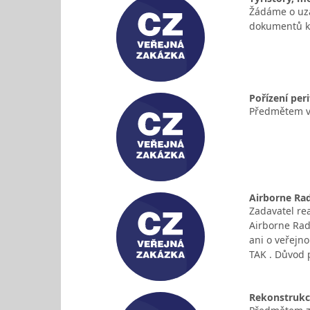
Žádáme o uza
dokumentů ko
Pořízení peri
Předmětem ve
Airborne Ra
Zadavatel re
Airborne Rad
ani o veřejn
TAK . Důvod 
Rekonstrukce