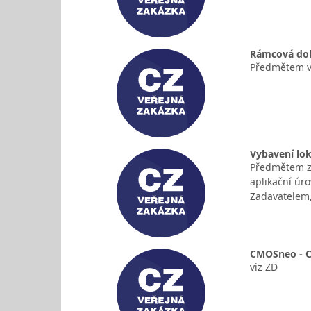
Rámcová doho
Předmětem ve
Vybavení lok
Předmětem za
aplikační úr
Zadavatelem,
CMOSneo - C
viz ZD