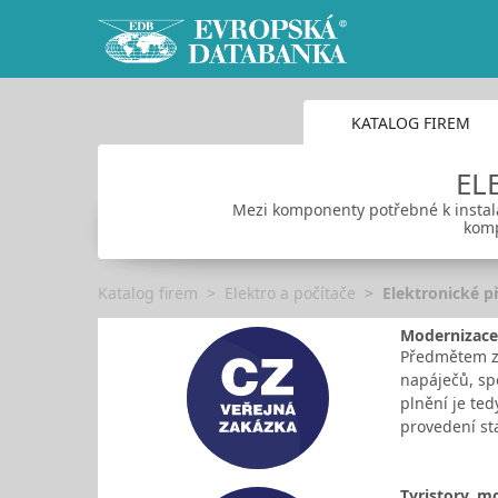
KATALOG FIREM
EL
Mezi komponenty potřebné k instalaci
komp
Katalog firem
Elektro a počítače
Elektronické p
Modernizace
Předmětem za
napáječů, sp
plnění je ted
provedení st
Tyristory, m