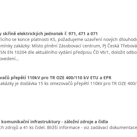
y skříně elektrických jednotek ř. 971, 471 a 071
žícího se konce platnosti KS, požadujeme uzavření nových dlouhod
dmínky zakázky: Místo plnění Zásobovací centrum, PJ Česká Třebo
ČSN EN 10204 dle aktuálního vydání předpisu ČD V6/1, doložit odbo
rovedení…
vačů přepětí 110kV pro TR OZE 400/110 kV ETU a EPR
kázky je dodávka 15 ks omezovačů přepětí 110kV pro TR OZE 400/
komunikační infrastruktury - záložní zdroje a čidla
ch zdrojů a 41 ks čidel. Bližší informace - viz zadávací dokumentace 