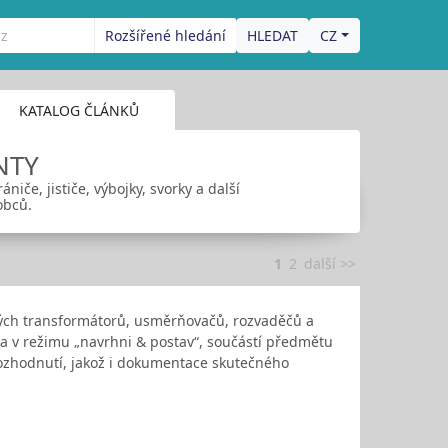
Rozšířené hledání
CZ
KATALOG ČLÁNKŮ
NTY
iče, jističe, výbojky, svorky a další
obců.
1
2
další >>
ých transformátorů, usměrňovačů, rozvaděčů a
a v režimu „navrhni & postav“, součástí předmětu
 rozhodnutí, jakož i dokumentace skutečného