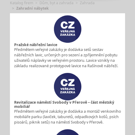
Katalog firem
Dům, byt a zahrada
Zahrada
Zahradní nábytek
Pražské nábřežní lavice
Předmětem veřejné zakázky je dodávka setů sestav
nábřežních lavic, určených pro sezení a zpříjemnění pobytu
uživatelů náplavky ve veřejném prostoru. Lavice vznikly na
základu realizované prototypové lavice na Rašínově nábřeží.
Revitalizace náměstí Svobody v Přerově – část městský
mobiliář
Předmětem veřejné zakázky je dodávka a montáž venkovního
mobiliáře parku (laviček, taburetů, odpadkových košů, psích
pisoárů, piknik setů) na náměstí Svobody v Přerově.