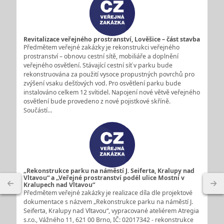
Revitalizace veřejného prostranství, Lověšice – část stavba
Předmětem veřejné zakázky je rekonstrukci veřejného
prostranství – obnovu cestní sítě, mobiliáře a doplnění
veřejného osvětlení. Stávající cestní síť v parku bude
rekonstruována za použití vysoce propustných povrchů pro
zvýšení vsaku dešťových vod. Pro osvětlení parku bude
instalováno celkem 12 svítidel. Napojení nové větvě veřejného
osvětlení bude provedeno z nové pojistkové skříně.
Součástí…
„Rekonstrukce parku na náměstí J. Seiferta, Kralupy nad
Vltavou“ a „Veřejné prostranství podél ulice Mostní v
Kralupech nad Vltavou“
Předmětem veřejné zakázky je realizace díla dle projektové
dokumentace s názvem „Rekonstrukce parku na náměstí J.
Seiferta, Kralupy nad Vltavou“, vypracované ateliérem Atregia
s.r.o., Vážného 11, 621 00 Brno, IČ: 02017342 - rekonstrukce