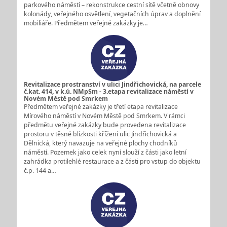
parkového náměstí – rekonstrukce cestní sítě včetně obnovy
kolonády, veřejného osvětlení, vegetačních úprav a doplnění
mobiliáře. Předmětem veřejné zakázky je…
Revitalizace prostranství v ulici Jindřichovická, na parcele
č.kat. 414, v k.ú. NMpSm - 3.etapa revitalizace náměstí v
Novém Městě pod Smrkem
Předmětem veřejné zakázky je třetí etapa revitalizace
Mírového náměstí v Novém Městě pod Smrkem. V rámci
předmětu veřejné zakázky bude provedena revitalizace
prostoru v těsné blízkosti křížení ulic Jindřichovická a
Dělnická, který navazuje na veřejné plochy chodníků
náměstí. Pozemek jako celek nyní slouží z části jako letní
zahrádka protilehlé restaurace a z části pro vstup do objektu
č.p. 144 a…