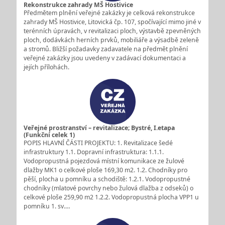
Rekonstrukce zahrady MŠ Hostivice
Předmětem plnění veřejné zakázky je celková rekonstrukce
zahrady MŠ Hostivice, Litovická čp. 107, spočívající mimo jiné v
terénních úpravách, v revitalizaci ploch, výstavbě zpevněných
ploch, dodávkách herních prvků, mobiliáře a výsadbě zeleně
a stromů. Bližší požadavky zadavatele na předmět plnění
veřejné zakázky jsou uvedeny v zadávací dokumentaci a
jejích přílohách.
Veřejné prostranství – revitalizace; Bystré, I.etapa
(Funkční celek 1)
POPIS HLAVNÍ ČÁSTI PROJEKTU: 1. Revitalizace šedé
infrastruktury 1.1. Dopravní infrastruktura: 1.1.1.
Vodopropustná pojezdová místní komunikace ze žulové
dlažby MK1 o celkové ploše 169,30 m2. 1.2. Chodníky pro
pěší, plocha u pomníku a schodiště: 1.2.1. Vodopropustné
chodníky (mlatové povrchy nebo žulová dlažba z odseků) o
celkové ploše 259,90 m2 1.2.2. Vodopropustná plocha VPP1 u
pomníku 1. sv.…