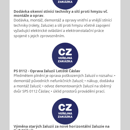
Dodávka okenní stínící techniky a sítí proti hmyzu vč.
montáže a oprav.
Dodávka, montáž, demontáž a opravy vnitřní a vnější stínící
techniky (rolety, žaluzie) a sítí proti hmyzu včetně zapojení
vyžadující elektrické ovládání a elektroinstalační práce
spojené s jejich zprovozněním.
PS 0112 - Oprava žaluzií Letiště Čáslav
Předmětem plnění je oprava poškozených žaluzií v rozsahu: •
demontáž původních nefunkčních žaluzií; • nákup, dodávka
a montáž žaluzií; • odvoz demontovaných žaluzií na sběrný
dvůr SPS 0112 Čáslav; • úklid prostorů provádění prací.
Výměna starých žaluzií za nové horizontální žaluzie na