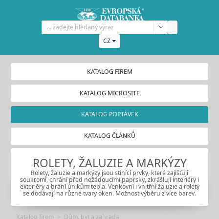
CZ
KATALOG FIREM
KATALOG MICROSITE
KATALOG POPTÁVEK
KATALOG ČLÁNKŮ
ROLETY, ŽALUZIE A MARKÝZY
Rolety, žaluzie a markýzy jsou stínící prvky, které zajišťují
soukromí, chrání před nežádoucími paprsky, zkrášlují interiéry i
exteriéry a brání únikům tepla. Venkovní i vnitřní žaluzie a rolety
se dodávají na různé tvary oken. Možnost výběru z více barev.
Katalog firem
Dům, byt a zahrada