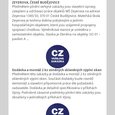
ZEYEROVA, ČESKÉ BUDĚJOVICE
Předmětem plnění veřejné zakázky jsou stavební úpravy,
zateplení a udržovací práce objektů MŠ Zeyerova na adrese
Zeyerova 1345/33, 370 01 České Budějovice. Mateřská škola
Zeyerova je tvořena dvěma pobytovými a jedním
hospodářským objektem, které jsou vzájemně propojeny
spojovací chodbou. Výměníková stanice je umístěna v
samostatném objektu. Stavba je členěna na objekty: SO 01 –
pavilon A …
Dodávka a montáž 2 ks stíněných skleněných výplní oken
Předmětem této zakázky je dodávka a montáž 2 ks stíněných
skleněných výplní oken. Součástí dodávky bude rovněž
demontáž a stavební přípomocné práce dle požadavků
zadavatele. Dodávka je detailně specifikována v přílohách
Výzvy. Podrobné závazné podmínky plnění této zakázky jsou
obsaženy v jednotlivých přílohách Výzvy.