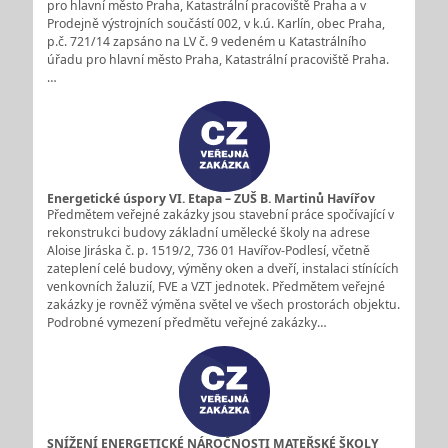
pro hlavní město Praha, Katastrální pracoviště Praha a v
Prodejně výstrojních součástí 002, v k.ú. Karlín, obec Praha,
p.č. 721/14 zapsáno na LV č. 9 vedeném u Katastrálního
úřadu pro hlavní město Praha, Katastrální pracoviště Praha.
…
Energetické úspory VI. Etapa – ZUŠ B. Martinů Havířov
Předmětem veřejné zakázky jsou stavební práce spočívající v
rekonstrukci budovy základní umělecké školy na adrese
Aloise Jiráska č. p. 1519/2, 736 01 Havířov-Podlesí, včetně
zateplení celé budovy, výměny oken a dveří, instalaci stínících
venkovních žaluzií, FVE a VZT jednotek. Předmětem veřejné
zakázky je rovněž výměna světel ve všech prostorách objektu.
Podrobné vymezení předmětu veřejné zakázky…
SNÍŽENÍ ENERGETICKÉ NÁROČNOSTI MATEŘSKÉ ŠKOLY