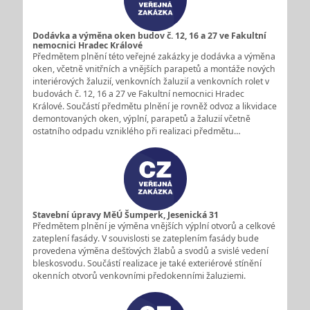
Dodávka a výměna oken budov č. 12, 16 a 27 ve Fakultní
nemocnici Hradec Králové
Předmětem plnění této veřejné zakázky je dodávka a výměna
oken, včetně vnitřních a vnějších parapetů a montáže nových
interiérových žaluzií, venkovních žaluzií a venkovních rolet v
budovách č. 12, 16 a 27 ve Fakultní nemocnici Hradec
Králové. Součástí předmětu plnění je rovněž odvoz a likvidace
demontovaných oken, výplní, parapetů a žaluzií včetně
ostatního odpadu vzniklého při realizaci předmětu…
Stavební úpravy MěÚ Šumperk, Jesenická 31
Předmětem plnění je výměna vnějších výplní otvorů a celkové
zateplení fasády. V souvislosti se zateplením fasády bude
provedena výměna dešťových žlabů a svodů a svislé vedení
bleskosvodu. Součástí realizace je také exteriérové stínění
okenních otvorů venkovními předokenními žaluziemi.