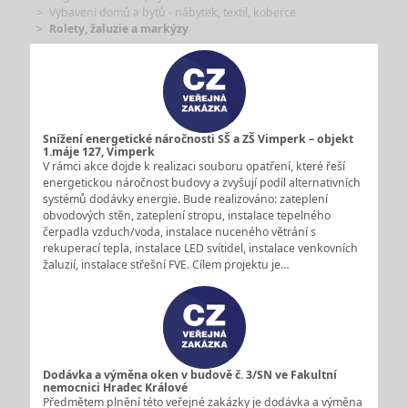
Vybavení domů a bytů - nábytek, textil, koberce
Rolety, žaluzie a markýzy
Snížení energetické náročnosti SŠ a ZŠ Vimperk – objekt
1.máje 127, Vimperk
V rámci akce dojde k realizaci souboru opatření, které řeší
energetickou náročnost budovy a zvyšují podíl alternativních
systémů dodávky energie. Bude realizováno: zateplení
obvodových stěn, zateplení stropu, instalace tepelného
čerpadla vzduch/voda, instalace nuceného větrání s
rekuperací tepla, instalace LED svítidel, instalace venkovních
žaluzií, instalace střešní FVE. Cílem projektu je…
Dodávka a výměna oken v budově č. 3/SN ve Fakultní
nemocnici Hradec Králové
Předmětem plnění této veřejné zakázky je dodávka a výměna