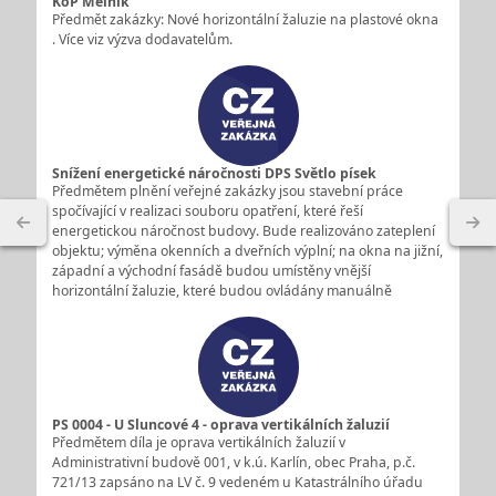
KoP Mělník
Předmět zakázky: Nové horizontální žaluzie na plastové okna
. Více viz výzva dodavatelům.
Snížení energetické náročnosti DPS Světlo písek
Předmětem plnění veřejné zakázky jsou stavební práce
spočívající v realizaci souboru opatření, které řeší
energetickou náročnost budovy. Bude realizováno zateplení
objektu; výměna okenních a dveřních výplní; na okna na jižní,
západní a východní fasádě budou umístěny vnější
horizontální žaluzie, které budou ovládány manuálně
PS 0004 - U Sluncové 4 - oprava vertikálních žaluzií
Předmětem díla je oprava vertikálních žaluzií v
Administrativní budově 001, v k.ú. Karlín, obec Praha, p.č.
721/13 zapsáno na LV č. 9 vedeném u Katastrálního úřadu