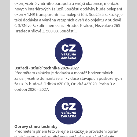
oken, včetně vnitřního parapetu a vnější okapnice, montáže
nových interiérových žaluzií. Součástí dodávky bude polepení
oken v 1.NP. transparentní samolepící fólií. Součásti zakázky je
také dodávka a výměna vstupních dveří do objektu v budově
č. 3/SN ve Fakultní nemocnici Hradec Králové, Nezvalova 265
Hradec Králové 3, 500 03. Součástí…
Ústředí - stínící technika 2026-2027
Předmětem zakázky je dodávka a montáž horizontálních
žaluzií, včetně demontáže a likvidace stávajících poškozených
žaluzií v budově Orlická VZP ČR, Orlická 4/2020, Praha 3 v
období 2026 - 2027.
Opravy stínicí techniky
Předmětem plnění této veřejné zakázky je provádění oprav
stínicí techniky zahrnující horizontální a vertikální žaluzie,