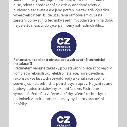
plisé, rolety a předokenní elektricky ovládané rolety v
budovách zadavatele dle jeho potřeb. Na základě výsledku
výběrového řízení bude uzavřena rámcová smlouva na
zajištění oprav stínicí techniky s jedním dodavatelem na dobu
nejdéle 36 měsíců, do vyčerpání ceny náhradních dílů…
Rekonstrukce elektroinstalace a zdravotně technické
instalace II.
Předmětem veřejné zakázky jsou stavební práce spočívající v
kompletní rekonstrukci elektroinstalace, nové osvětlení,
rekonstrukce ležatých rozvodů vody a kanalizace včetně
souvisejících stavebních a povrchových úprav. Na jižní straně
budovy budou instalovány okenní žaluzie. Podrobné
vymezení předmětu veřejné zakázky, včetně technických
podmínek v podrobnostech nezbytných pro zpracování
nabídky,…