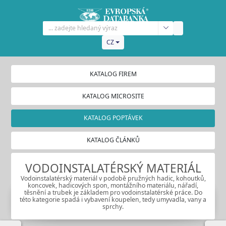
CZ
KATALOG FIREM
KATALOG MICROSITE
KATALOG POPTÁVEK
KATALOG ČLÁNKŮ
VODOINSTALATÉRSKÝ MATERIÁL
Vodoinstalatérský materiál v podobě pružných hadic, kohoutků,
koncovek, hadicových spon, montážního materiálu, nářadí,
těsnění a trubek je základem pro vodoinstalatérské práce. Do
této kategorie spadá i vybavení koupelen, tedy umyvadla, vany a
sprchy.