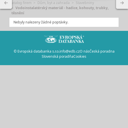
Katalog firem
Dům, byt a zahrada
Stavebniny
Vodoinstalatérský materiál - hadice, kohouty, trubky,
těsnění
Nebyly nalezeny žádné poptávky.
© Evropská databanka s.r.o.
info@edb.cz
O nás
Česká poradna
Slovenská poradňa
Cookies