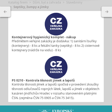
Katalog firem
Dům, byt a zahrada
Stavebniny
Septiky, žumpy a jímky
Kontejnerový hygienický komplet - nákup
Předmětem veřejné zakázky je dodávka: 1) sanitární buňky
(kontejnery) - 8 ks a fekální tanky (septiky) - 8 ks 2) cisternové
kontejnery (nádrže na vodu) - 8 ks
PS 0210 - Kontrola těsnosti jímek a lapolů
Kontrola těsnosti jímek a lapolů spočívá v provedení zkoušky
těsnosti odlučovačů ropných látek, lapolů a jímek v objektech
kasáren Jindřichův Hradec v rozsahu stanoveném platnými
ČSN. (zejména ČSN 75 0905 a ČSN 75 3415).