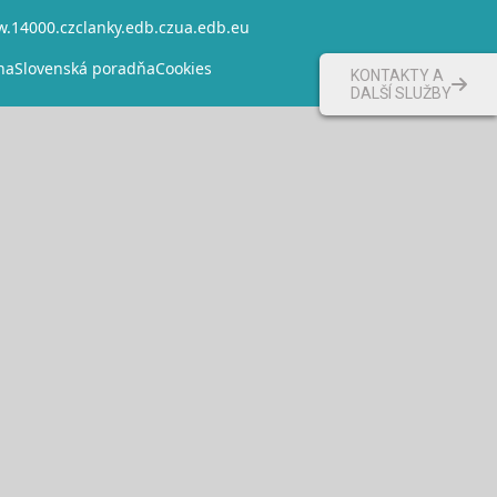
.14000.cz
clanky.edb.cz
ua.edb.eu
na
Slovenská poradňa
Cookies
KONTAKTY A
DALŠÍ SLUŽBY