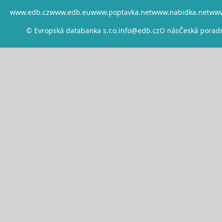
www.edb.cz
www.edb.eu
www.poptavka.net
www.nabidka.net
www
© Evropská databanka s.r.o.
info@edb.cz
O nás
Česká porad