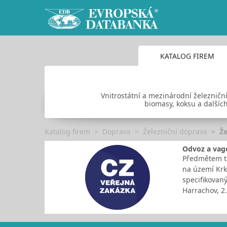
KATALOG FIREM
Vnitrostátní a mezinárodní železničn
biomasy, koksu a dalších
Katalog firem
Doprava
Železniční doprava
Že
Odvoz a vag
Předmětem tét
na území Krk
specifikovaný
Harrachov, 2