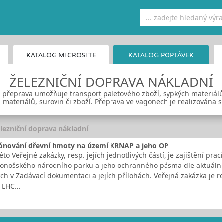
KATALOG MICROSITE
KATALOG POPTÁVEK
ŽELEZNIČNÍ DOPRAVA NÁKLADNÍ
í přeprava umožňuje transport paletového zboží, sypkých materiál
 materiálů, surovin či zboží. Přeprava ve vagonech je realizována
lezniční doprava nákladní
ónování dřevní hmoty na území KRNAP a jeho OP
o Veřejné zakázky, resp. jejích jednotlivých částí, je zajištění pr
onošského národního parku a jeho ochranného pásma dle aktuální
ch v Zadávací dokumentaci a jejích přílohách. Veřejná zakázka je ro
. LHC…