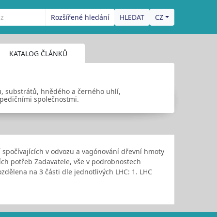
Rozšířené hledání
CZ
KATALOG ČLÁNKŮ
ů, substrátů, hnědého a černého uhlí,
 spedičními společnostmi.
ací spočívajících v odvozu a vagónování dřevní hmoty
ch potřeb Zadavatele, vše v podrobnostech
zdělena na 3 části dle jednotlivých LHC: 1. LHC