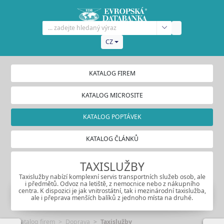
CZ
KATALOG FIREM
KATALOG MICROSITE
KATALOG POPTÁVEK
KATALOG ČLÁNKŮ
TAXISLUŽBY
Taxislužby nabízí komplexní servis transportních služeb osob, ale
i předmětů. Odvoz na letiště, z nemocnice nebo z nákupního
centra. K dispozici je jak vnitrostátní, tak i mezinárodní taxislužba,
ale i přeprava menších balíků z jednoho místa na druhé.
Katalog firem
Doprava
Taxislužby