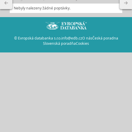
Nebyly nalezeny žádné poptávky.
© Evropská databanka s.r.o.
info@edb.cz
O nás
Česká poradna
Slovenská poradňa
Cookies