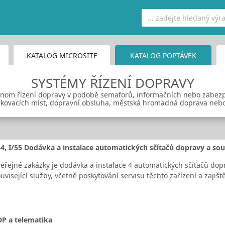
KATALOG MICROSITE
KATALOG POPTÁVEK
SYSTÉMY ŘÍZENÍ DOPRAVY
jenom řízení dopravy v podobě semaforů, informačních nebo zabezp
arkovacích míst, dopravní obsluha, městská hromadná doprava nebo
I/54, I/55 Dodávka a instalace automatických sčítačů dopravy a sou
řejné zakázky je dodávka a instalace 4 automatických sčítačů dopra
uvisející služby, včetně poskytování servisu těchto zařízení a zajiš
DP a telematika