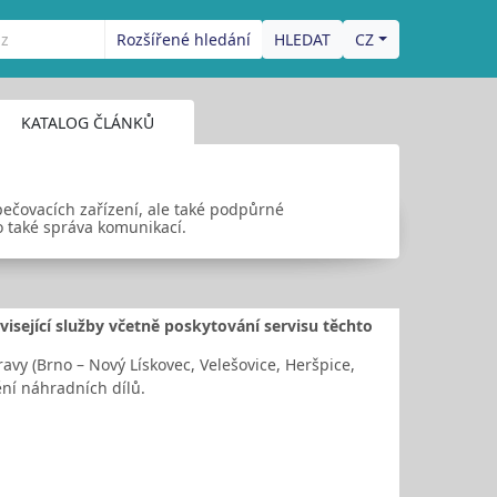
Rozšířené hledání
CZ
KATALOG ČLÁNKŮ
ečovacích zařízení, ale také podpůrné
 také správa komunikací.
visející služby včetně poskytování servisu těchto
vy (Brno – Nový Lískovec, Velešovice, Heršpice,
tění náhradních dílů.