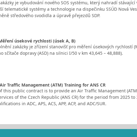
kázky je vybudování nového SOS systému, který nahradí stávající 
ší telematické systémy a technologie na dispečinku SSÚD Nová Ves
měně středového svodidla a úpravě přejezdů SDP.
 Měření úsekové rychlosti (úsek A, B)
nění zakázky je zřízení stanovišť pro měření úsekových rychlostí (
 sčítače dopravy (ASD) na silnici I/50 v km 43,645 – 48,888).
 Air Traffic Management (ATM) Training for ANS CR
f this public contract is to provide an Air Traffic Management (ATM)
ervices of the Czech Republic (ANS CR) for the period from 2025 to
lifications in ADC, APS, ACS, APP, ACP, and ADC/SUR.