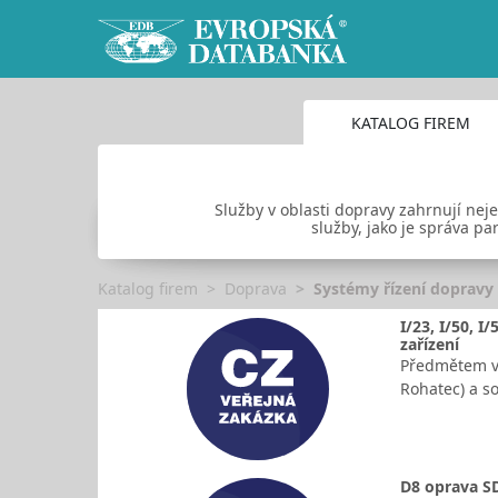
KATALOG FIREM
Služby v oblasti dopravy zahrnují ne
služby, jako je správa p
Katalog firem
Doprava
Systémy řízení dopravy
I/23, I/50, 
zařízení
Předmětem ve
Rohatec) a so
D8 oprava S