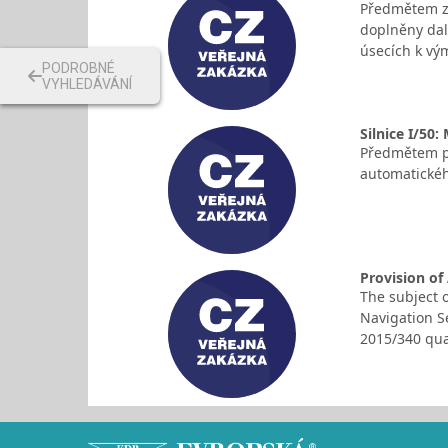
Předmětem za
doplněny dal
úsecích k vý
PODROBNÉ
VYHLEDÁVÁNÍ
Silnice I/50:
Předmětem pl
automatického
Provision of
The subject o
Navigation S
2015/340 qua