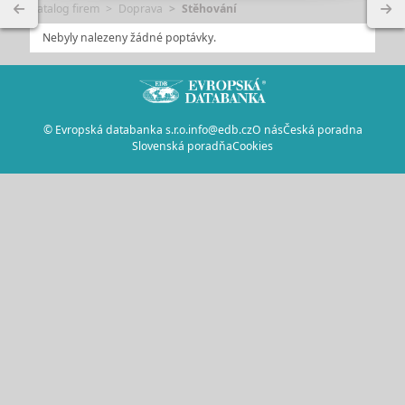
Katalog firem
Doprava
Stěhování
Nebyly nalezeny žádné poptávky.
© Evropská databanka s.r.o.
info@edb.cz
O nás
Česká poradna
Slovenská poradňa
Cookies