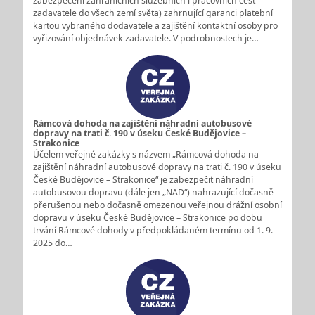
zabezpečení zahraničních služebních i pracovních cest
zadavatele do všech zemí světa) zahrnující garanci platební
kartou vybraného dodavatele a zajištění kontaktní osoby pro
vyřizování objednávek zadavatele. V podrobnostech je…
Rámcová dohoda na zajištění náhradní autobusové
dopravy na trati č. 190 v úseku České Budějovice –
Strakonice
Účelem veřejné zakázky s názvem „Rámcová dohoda na
zajištění náhradní autobusové dopravy na trati č. 190 v úseku
České Budějovice – Strakonice“ je zabezpečit náhradní
autobusovou dopravu (dále jen „NAD“) nahrazující dočasně
přerušenou nebo dočasně omezenou veřejnou drážní osobní
dopravu v úseku České Budějovice – Strakonice po dobu
trvání Rámcové dohody v předpokládaném termínu od 1. 9.
2025 do…