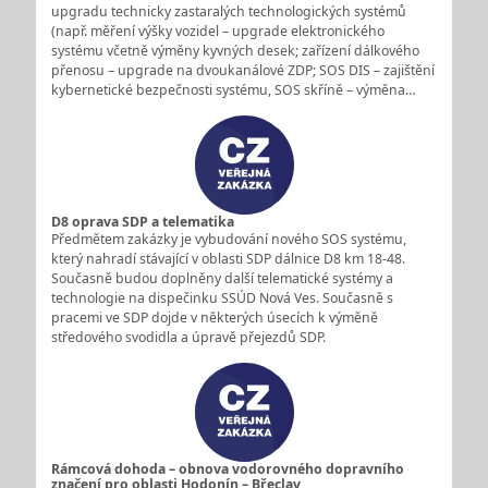
upgradu technicky zastaralých technologických systémů
(např. měření výšky vozidel – upgrade elektronického
systému včetně výměny kyvných desek; zařízení dálkového
přenosu – upgrade na dvoukanálové ZDP; SOS DIS – zajištění
kybernetické bezpečnosti systému, SOS skříně – výměna…
D8 oprava SDP a telematika
Předmětem zakázky je vybudování nového SOS systému,
který nahradí stávající v oblasti SDP dálnice D8 km 18-48.
Současně budou doplněny další telematické systémy a
technologie na dispečinku SSÚD Nová Ves. Současně s
pracemi ve SDP dojde v některých úsecích k výměně
středového svodidla a úpravě přejezdů SDP.
Rámcová dohoda – obnova vodorovného dopravního
značení pro oblasti Hodonín – Břeclav