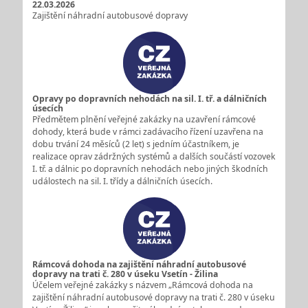
22.03.2026
Zajištění náhradní autobusové dopravy
Opravy po dopravních nehodách na sil. I. tř. a dálničních
úsecích
Předmětem plnění veřejné zakázky na uzavření rámcové
dohody, která bude v rámci zadávacího řízení uzavřena na
dobu trvání 24 měsíců (2 let) s jedním účastníkem, je
realizace oprav zádržných systémů a dalších součástí vozovek
I. tř. a dálnic po dopravních nehodách nebo jiných škodních
událostech na sil. I. třídy a dálničních úsecích.
Rámcová dohoda na zajištění náhradní autobusové
dopravy na trati č. 280 v úseku Vsetín - Žilina
Účelem veřejné zakázky s názvem „Rámcová dohoda na
zajištění náhradní autobusové dopravy na trati č. 280 v úseku