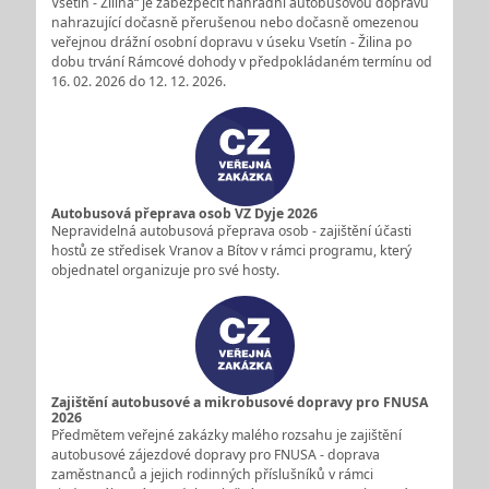
Vsetín - Žilina“ je zabezpečit náhradní autobusovou dopravu
nahrazující dočasně přerušenou nebo dočasně omezenou
veřejnou drážní osobní dopravu v úseku Vsetín - Žilina po
dobu trvání Rámcové dohody v předpokládaném termínu od
16. 02. 2026 do 12. 12. 2026.
Autobusová přeprava osob VZ Dyje 2026
Nepravidelná autobusová přeprava osob - zajištění účasti
hostů ze středisek Vranov a Bítov v rámci programu, který
objednatel organizuje pro své hosty.
Zajištění autobusové a mikrobusové dopravy pro FNUSA
2026
Předmětem veřejné zakázky malého rozsahu je zajištění
autobusové zájezdové dopravy pro FNUSA - doprava
zaměstnanců a jejich rodinných příslušníků v rámci