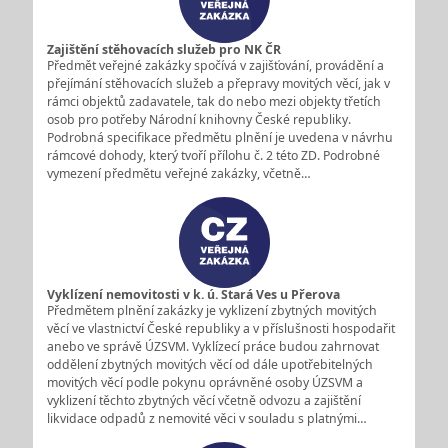
Zajištění stěhovacích služeb pro NK ČR
Předmět veřejné zakázky spočívá v zajišťování, provádění a
přejímání stěhovacích služeb a přepravy movitých věcí, jak v
rámci objektů zadavatele, tak do nebo mezi objekty třetích
osob pro potřeby Národní knihovny České republiky.
Podrobná specifikace předmětu plnění je uvedena v návrhu
rámcové dohody, který tvoří přílohu č. 2 této ZD. Podrobné
vymezení předmětu veřejné zakázky, včetně…
Vyklízení nemovitosti v k. ú. Stará Ves u Přerova
Předmětem plnění zakázky je vyklizení zbytných movitých
věcí ve vlastnictví České republiky a v příslušnosti hospodařit
anebo ve správě ÚZSVM. Vyklízecí práce budou zahrnovat
oddělení zbytných movitých věcí od dále upotřebitelných
movitých věcí podle pokynu oprávněné osoby ÚZSVM a
vyklizení těchto zbytných věcí včetně odvozu a zajištění
likvidace odpadů z nemovité věci v souladu s platnými…