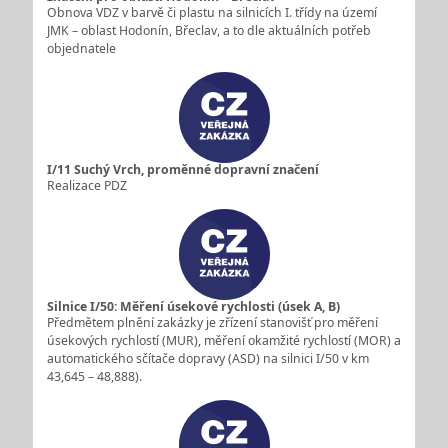
Obnova VDZ v barvě či plastu na silnicích I. třídy na území
JMK – oblast Hodonín, Břeclav, a to dle aktuálních potřeb
objednatele
I/11 Suchý Vrch, proměnné dopravní značení
Realizace PDZ
Silnice I/50: Měření úsekové rychlosti (úsek A, B)
Předmětem plnění zakázky je zřízení stanovišť pro měření
úsekových rychlostí (MUR), měření okamžité rychlostí (MOR) a
automatického sčítače dopravy (ASD) na silnici I/50 v km
43,645 – 48,888).