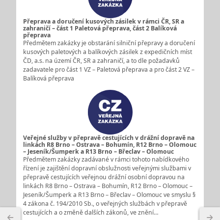
Přeprava a doručení kusových zásilek v rámci ČR, SR a
zahraničí – část 1 Paletová přeprava, část 2 Balíková
přeprava
Předmětem zakázky je obstarání silniční přepravy a doručení
kusových paletových a balíkových zásilek z expedičních míst
ČD, a.s. na území ČR, SR a zahraničí, a to dle požadavků
zadavatele pro část 1 VZ – Paletová přeprava a pro část 2 VZ –
Balíková přeprava
Veřejné služby v přepravě cestujících v drážní dopravě na
linkách R8 Brno – Ostrava – Bohumín, R12 Brno – Olomouc
– Jeseník/Šumperk a R13 Brno – Břeclav – Olomouc
Předmětem zakázky zadávané v rámci tohoto nabídkového
řízení je zajištění dopravní obslužnosti veřejnými službami v
přepravě cestujících veřejnou drážní osobní dopravou na
linkách R8 Brno – Ostrava – Bohumín, R12 Brno – Olomouc –
Jeseník/Šumperk a R13 Brno – Břeclav – Olomouc ve smyslu §
4 zákona č. 194/2010 Sb., o veřejných službách v přepravě
cestujících a o změně dalších zákonů, ve znění…