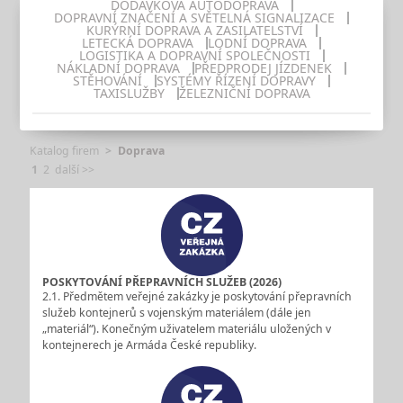
DODÁVKOVÁ AUTODOPRAVA
DOPRAVNÍ ZNAČENÍ A SVĚTELNÁ SIGNALIZACE
KURÝRNÍ DOPRAVA A ZASILATELSTVÍ
LETECKÁ DOPRAVA
LODNÍ DOPRAVA
LOGISTIKA A DOPRAVNÍ SPOLEČNOSTI
NÁKLADNÍ DOPRAVA
PŘEDPRODEJ JÍZDENEK
STĚHOVÁNÍ
SYSTÉMY ŘÍZENÍ DOPRAVY
TAXISLUŽBY
ŽELEZNIČNÍ DOPRAVA
Katalog firem
Doprava
1
2
další >>
POSKYTOVÁNÍ PŘEPRAVNÍCH SLUŽEB (2026)
2.1. Předmětem veřejné zakázky je poskytování přepravních
služeb kontejnerů s vojenským materiálem (dále jen
„materiál“). Konečným uživatelem materiálu uložených v
kontejnerech je Armáda České republiky.