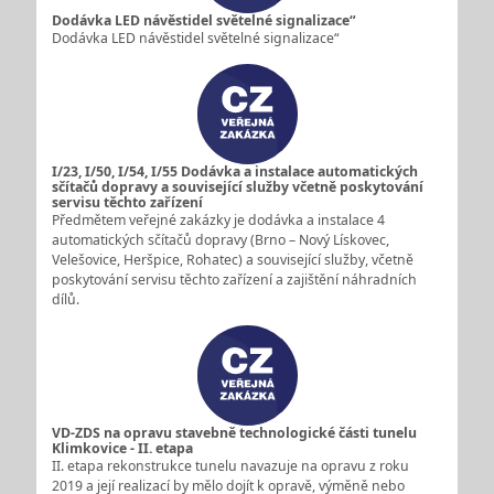
Dodávka LED návěstidel světelné signalizace“
Dodávka LED návěstidel světelné signalizace“
I/23, I/50, I/54, I/55 Dodávka a instalace automatických
sčítačů dopravy a související služby včetně poskytování
servisu těchto zařízení
Předmětem veřejné zakázky je dodávka a instalace 4
automatických sčítačů dopravy (Brno – Nový Lískovec,
Velešovice, Heršpice, Rohatec) a související služby, včetně
poskytování servisu těchto zařízení a zajištění náhradních
dílů.
VD-ZDS na opravu stavebně technologické části tunelu
Klimkovice - II. etapa
II. etapa rekonstrukce tunelu navazuje na opravu z roku
2019 a její realizací by mělo dojít k opravě, výměně nebo