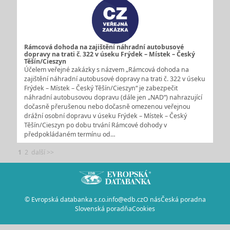
Rámcová dohoda na zajištění náhradní autobusové
dopravy na trati č. 322 v úseku Frýdek – Místek – Český
Těšín/Cieszyn
Účelem veřejné zakázky s názvem „Rámcová dohoda na
zajištění náhradní autobusové dopravy na trati č. 322 v úseku
Frýdek – Místek – Český Těšín/Cieszyn“ je zabezpečit
náhradní autobusovou dopravu (dále jen „NAD“) nahrazující
dočasně přerušenou nebo dočasně omezenou veřejnou
drážní osobní dopravu v úseku Frýdek – Místek – Český
Těšín/Cieszyn po dobu trvání Rámcové dohody v
předpokládaném termínu od…
1
2
další >>
© Evropská databanka s.r.o.
info@edb.cz
O nás
Česká poradna
Slovenská poradňa
Cookies