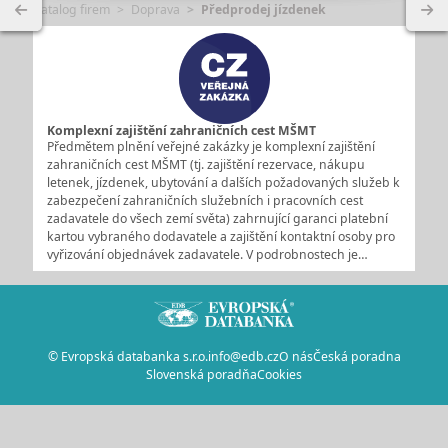
Katalog firem
Doprava
Předprodej jízdenek
Komplexní zajištění zahraničních cest MŠMT
Předmětem plnění veřejné zakázky je komplexní zajištění
zahraničních cest MŠMT (tj. zajištění rezervace, nákupu
letenek, jízdenek, ubytování a dalších požadovaných služeb k
zabezpečení zahraničních služebních i pracovních cest
zadavatele do všech zemí světa) zahrnující garanci platební
kartou vybraného dodavatele a zajištění kontaktní osoby pro
vyřizování objednávek zadavatele. V podrobnostech je…
© Evropská databanka s.r.o.
info@edb.cz
O nás
Česká poradna
Slovenská poradňa
Cookies