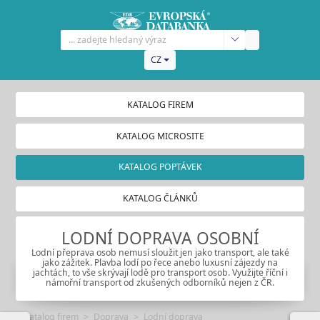
CZ
KATALOG FIREM
KATALOG MICROSITE
KATALOG POPTÁVEK
KATALOG ČLÁNKŮ
LODNÍ DOPRAVA OSOBNÍ
Lodní přeprava osob nemusí sloužit jen jako transport, ale také
jako zážitek. Plavba lodí po řece anebo luxusní zájezdy na
jachtách, to vše skrývají lodě pro transport osob. Využijte říční i
námořní transport od zkušených odborníků nejen z ČR.
Katalog firem
Doprava
Lodní doprava