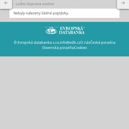
Lodní doprava osobní
Nebyly nalezeny žádné poptávky.
© Evropská databanka s.r.o.
info@edb.cz
O nás
Česká poradna
Slovenská poradňa
Cookies