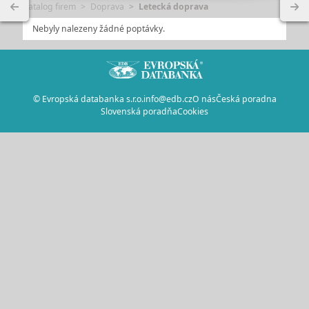
Katalog firem
Doprava
Letecká doprava
Nebyly nalezeny žádné poptávky.
© Evropská databanka s.r.o.
info@edb.cz
O nás
Česká poradna
Slovenská poradňa
Cookies