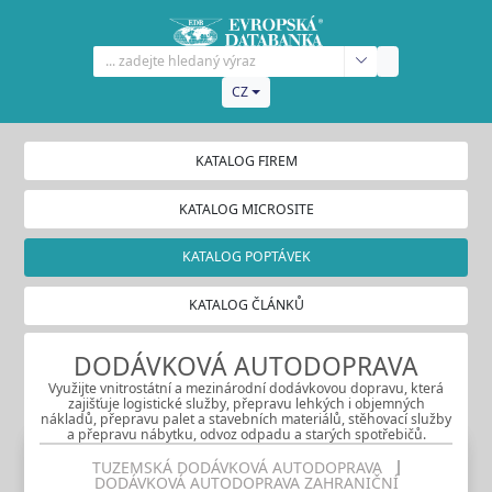
CZ
KATALOG FIREM
KATALOG MICROSITE
KATALOG POPTÁVEK
KATALOG ČLÁNKŮ
DODÁVKOVÁ AUTODOPRAVA
Využijte vnitrostátní a mezinárodní dodávkovou dopravu, která
zajišťuje logistické služby, přepravu lehkých i objemných
nákladů, přepravu palet a stavebních materiálů, stěhovací služby
a přepravu nábytku, odvoz odpadu a starých spotřebičů.
TUZEMSKÁ DODÁVKOVÁ AUTODOPRAVA
DODÁVKOVÁ AUTODOPRAVA ZAHRANIČNÍ