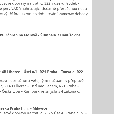
sové dopravy na trati č. 322 v úseku Frýdek –
le jen „NAD“) nahrazující dočasně přerušenou nebo
Český Těšín/Cieszyn po dobu trvání Rámcové dohody
úseku Zábřeh na Moravě - Šumperk / Hanušovice
4B Liberec – Ústí n/L, R21 Praha – Tanvald, R22
pravní obslužnosti veřejnými službami v přepravě
ec, R14B Liberec – Ústí nad Labem, R21 Praha –
– Česká Lípa – Rumburk ve smyslu § 4 zákona č.
seku Praha hl.n. – Milovice
ové dopravy na trati č. 232 v úseku Praha hl.n. –