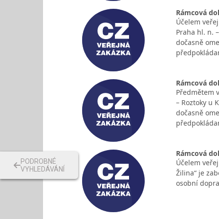
Rámcová doho
Účelem veřej
Praha hl. n.
dočasně omez
předpokládan
Rámcová doho
Předmětem ve
– Roztoky u 
dočasně omez
předpokláda
Rámcová doho
PODROBNÉ
Účelem veřej
VYHLEDÁVÁNÍ
Žilina“ je z
osobní dopra