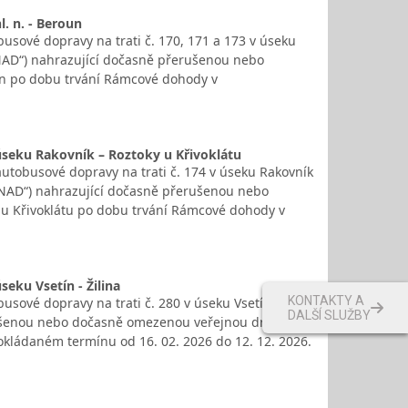
. n. - Beroun
sové dopravy na trati č. 170, 171 a 173 v úseku
„NAD“) nahrazující dočasně přerušenou nebo
un po dobu trvání Rámcové dohody v
úseku Rakovník – Roztoky u Křivoklátu
tobusové dopravy na trati č. 174 v úseku Rakovník
 „NAD“) nahrazující dočasně přerušenou nebo
u Křivoklátu po dobu trvání Rámcové dohody v
eku Vsetín - Žilina
KONTAKTY A
sové dopravy na trati č. 280 v úseku Vsetín -
DALŠÍ SLUŽBY
rušenou nebo dočasně omezenou veřejnou drážní
okládaném termínu od 16. 02. 2026 do 12. 12. 2026.