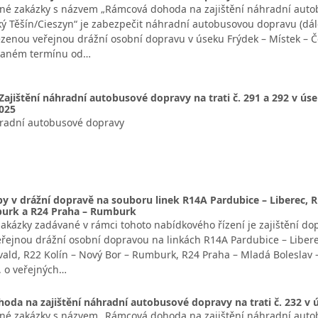
né zakázky s názvem „Rámcová dohoda na zajištění náhradní autobu
ký Těšín/Cieszyn“ je zabezpečit náhradní autobusovou dopravu (dá
enou veřejnou drážní osobní dopravu v úseku Frýdek – Místek – 
daném termínu od…
Zajištění náhradní autobusové dopravy na trati č. 291 a 292 v 
2025
hradní autobusové dopravy
by v drážní dopravě na souboru linek R14A Pardubice – Liberec, R1
burk a R24 Praha – Rumburk
kázky zadávané v rámci tohoto nabídkového řízení je zajištění do
veřejnou drážní osobní dopravou na linkách R14A Pardubice – Liber
vald, R22 Kolín – Nový Bor – Rumburk, R24 Praha – Mladá Boleslav 
, o veřejných…
da na zajištění náhradní autobusové dopravy na trati č. 232 v ú
né zakázky s názvem „Rámcová dohoda na zajištění náhradní autobus