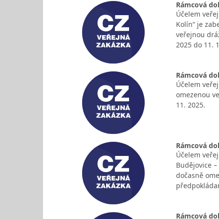
Rámcová doho
Účelem veřej
Kolín“ je za
veřejnou drá
2025 do 11. 1
Rámcová doho
Účelem veřej
omezenou veř
11. 2025.
Rámcová doho
Účelem veřej
Budějovice –
dočasně omez
předpokláda
Rámcová doho