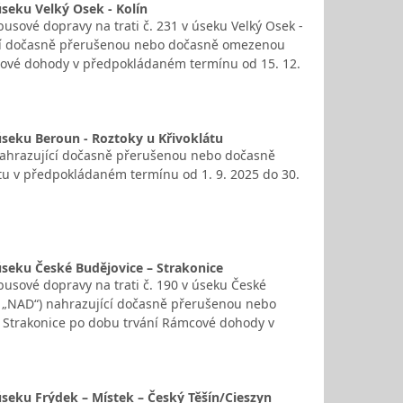
seku Velký Osek - Kolín
sové dopravy na trati č. 231 v úseku Velký Osek -
jící dočasně přerušenou nebo dočasně omezenou
mcové dohody v předpokládaném termínu od 15. 12.
úseku Beroun - Roztoky u Křivoklátu
nahrazující dočasně přerušenou nebo dočasně
tu v předpokládaném termínu od 1. 9. 2025 do 30.
úseku České Budějovice – Strakonice
sové dopravy na trati č. 190 v úseku České
n „NAD“) nahrazující dočasně přerušenou nebo
 Strakonice po dobu trvání Rámcové dohody v
úseku Frýdek – Místek – Český Těšín/Cieszyn