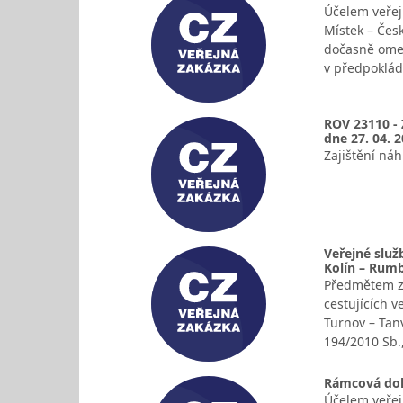
Účelem veřej
Místek – Čes
dočasně omez
v předpoklá
ROV 23110 - 
dne 27. 04. 
Zajištění ná
Veřejné služ
Kolín – Rum
Předmětem za
cestujících 
Turnov – Tan
194/2010 Sb.
Rámcová doho
Účelem veřej