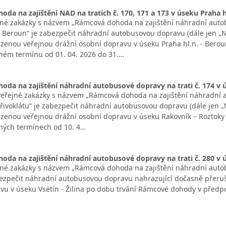
da na zajištění NAD na tratích č. 170, 171 a 173 v úseku Praha hl
né zakázky s názvem „Rámcová dohoda na zajištění náhradní autobu
 – Beroun“ je zabezpečit náhradní autobusovou dopravu (dále jen 
enou veřejnou drážní osobní dopravu v úseku Praha hl.n. - Bero
ém termínu od 01. 04. 2026 do 31.…
da na zajištění náhradní autobusové dopravy na trati č. 174 v 
řejné zakázky s názvem „Rámcová dohoda na zajištění náhradní au
Křivoklátu“ je zabezpečit náhradní autobusovou dopravu (dále jen
enou veřejnou drážní osobní dopravu v úseku Rakovník – Roztoky 
ných termínech od 10. 4…
da na zajištění náhradní autobusové dopravy na trati č. 280 v ús
né zakázky s názvem „Rámcová dohoda na zajištění náhradní autobu
abezpečit náhradní autobusovou dopravu nahrazující dočasně pře
vu v úseku Vsetín - Žilina po dobu trvání Rámcové dohody v předp