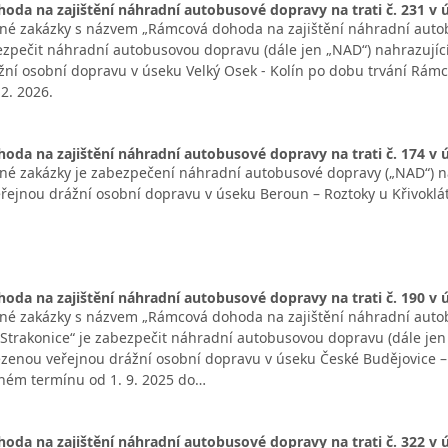
da na zajištění náhradní autobusové dopravy na trati č. 231 v ú
né zakázky s názvem „Rámcová dohoda na zajištění náhradní autobu
bezpečit náhradní autobusovou dopravu (dále jen „NAD“) nahrazu
žní osobní dopravu v úseku Velký Osek - Kolín po dobu trvání Rá
2. 2026.
da na zajištění náhradní autobusové dopravy na trati č. 174 v 
né zakázky je zabezpečení náhradní autobusové dopravy („NAD“) 
ejnou drážní osobní dopravu v úseku Beroun – Roztoky u Křivoklá
da na zajištění náhradní autobusové dopravy na trati č. 190 v 
né zakázky s názvem „Rámcová dohoda na zajištění náhradní autobu
 Strakonice“ je zabezpečit náhradní autobusovou dopravu (dále je
enou veřejnou drážní osobní dopravu v úseku České Budějovice –
ném termínu od 1. 9. 2025 do…
da na zajištění náhradní autobusové dopravy na trati č. 322 v 