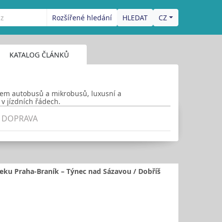
Rozšířené hledání
CZ
KATALOG ČLÁNKŮ
ájem autobusů a mikrobusů, luxusní a
v jízdních řádech.
 DOPRAVA
seku Praha-Braník – Týnec nad Sázavou / Dobříš