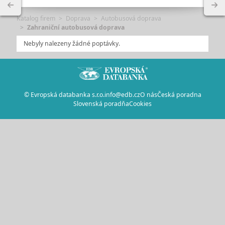
Katalog firem
Doprava
Autobusová doprava
Zahraniční autobusová doprava
Nebyly nalezeny žádné poptávky.
© Evropská databanka s.r.o.
info@edb.cz
O nás
Česká poradna
Slovenská poradňa
Cookies