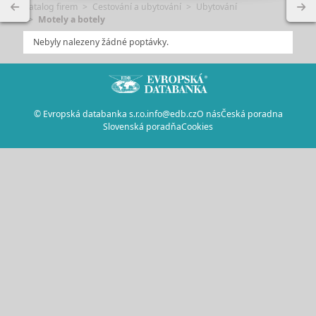
Katalog firem
Cestování a ubytování
Ubytování
Motely a botely
Nebyly nalezeny žádné poptávky.
© Evropská databanka s.r.o.
info@edb.cz
O nás
Česká poradna
Slovenská poradňa
Cookies