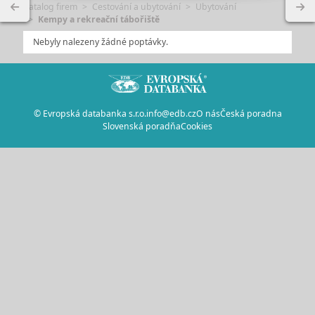
Katalog firem
Cestování a ubytování
Ubytování
Kempy a rekreační tábořiště
Nebyly nalezeny žádné poptávky.
© Evropská databanka s.r.o.
info@edb.cz
O nás
Česká poradna
Slovenská poradňa
Cookies