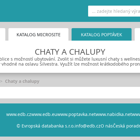
KATALOG MICROSITE
KATALOG POPTÁVEK
CHATY A CHALUPY
lice s možností ubytování. Zvolit si můžete luxusní chaty s wellne
 vhodné na oslavu Silvestra. Využít lze možnost krátkodobého pro
Chaty a chalupy
www.edb.cz
www.edb.eu
www.poptavka.net
www.nabidka.net
www
© Evropská databanka s.r.o.
info@edb.cz
O nás
Česká porad