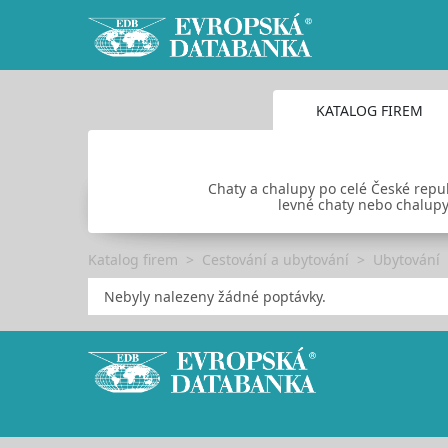
KATALOG FIREM
Chaty a chalupy po celé České repub
levné chaty nebo chalupy
Katalog firem
Cestování a ubytování
Ubytování
Nebyly nalezeny žádné poptávky.