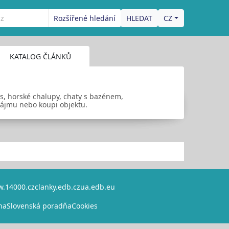
Rozšířené hledání
CZ
KATALOG ČLÁNKŮ
ss, horské chalupy, chaty s bazénem,
nájmu nebo koupi objektu.
.14000.cz
clanky.edb.cz
ua.edb.eu
na
Slovenská poradňa
Cookies