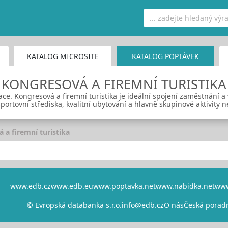
KATALOG MICROSITE
KATALOG POPTÁVEK
KONGRESOVÁ A FIREMNÍ TURISTIKA
ace. Kongresová a firemní turistika je ideální spojení zaměstnání a 
sportovní střediska, kvalitní ubytování a hlavně skupinové aktivity n
 a firemní turistika
www.edb.cz
www.edb.eu
www.poptavka.net
www.nabidka.net
www
© Evropská databanka s.r.o.
info@edb.cz
O nás
Česká porad