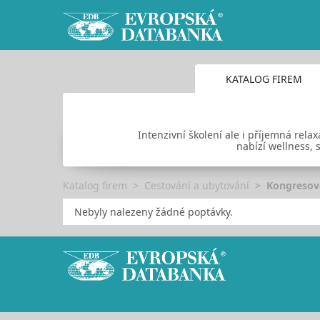
KATALOG FIREM
Intenzivní školení ale i příjemná relax
nabízí wellness, 
Katalog firem
Cestování a ubytování
Kongresová
Nebyly nalezeny žádné poptávky.