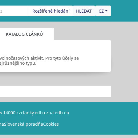
Rozšířené hledání
CZ
KATALOG ČLÁNKŮ
volnočasových aktivit. Pro tyto účely se
ejrůznějšího typu.
.14000.cz
clanky.edb.cz
ua.edb.eu
na
Slovenská poradňa
Cookies