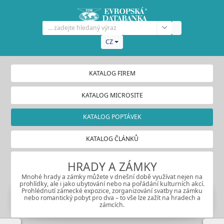
CZ
KATALOG FIREM
KATALOG MICROSITE
KATALOG POPTÁVEK
KATALOG ČLÁNKŮ
HRADY A ZÁMKY
Mnohé hrady a zámky můžete v dnešní době využívat nejen na
prohlídky, ale i jako ubytování nebo na pořádání kulturních akcí.
Prohlédnutí zámecké expozice, zorganizování svatby na zámku
nebo romantický pobyt pro dva – to vše lze zažít na hradech a
zámcích.