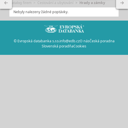
Katalog firem
Cestování a ubytování
Hrady a zámky
Nebyly nalezeny žádné poptávky.
© Evropská databanka s.r.o.
info@edb.cz
O nás
Česká poradna
Slovenská poradňa
Cookies