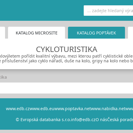
KATALOG MICROSITE
KATALOG POPTÁVEK
CYKLOTURISTIKA
lovýletem pořídit kvalitní výbavu, mezi kterou patří cyklistické oble
é příslušenství jako cyklo nářadí, duše na kolo, gripy na kolo nebo 
tika
www.edb.cz
www.edb.eu
www.poptavka.net
www.nabidka.net
www
© Evropská databanka s.r.o.
info@edb.cz
O nás
Česká porad