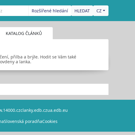
Rozšířené hledání
CZ
KATALOG ČLÁNKŮ
čení, přilba a brýle. Hodit se Vám také
bovdeny a lanka.
.14000.cz
clanky.edb.cz
ua.edb.eu
na
Slovenská poradňa
Cookies