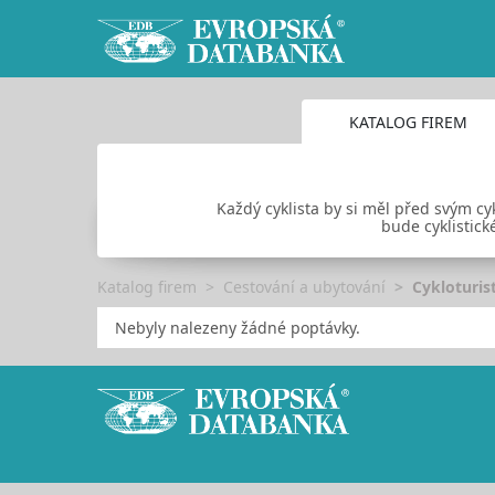
KATALOG FIREM
Každý cyklista by si měl před svým cyk
bude cyklistick
Katalog firem
Cestování a ubytování
Cykloturis
Nebyly nalezeny žádné poptávky.