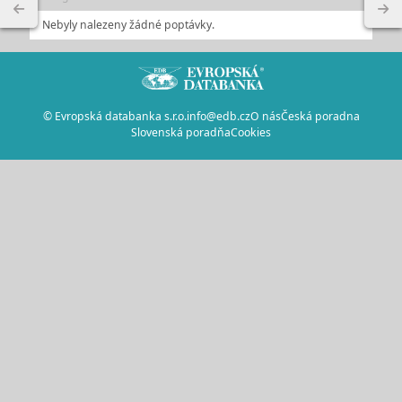
Nebyly nalezeny žádné poptávky.
© Evropská databanka s.r.o.
info@edb.cz
O nás
Česká poradna
Slovenská poradňa
Cookies