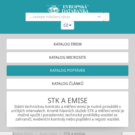
CZ
KATALOG FIREM
KATALOG MICROSITE
KATALOG POPTÁVEK
KATALOG ČLÁNKŮ
STK A EMISE
Státní technickou kontrolu a měření emisí je nutné provádět v
určitých intervalech. Kromě hlavních služeb STK a měření emisí je
možné využít i poradenství, technické prohlídky vozidel ze
zahraničí, evidenční kontroly nebo pojištění a registr vozidel.
Katalog firem
Auto moto
STK a emise